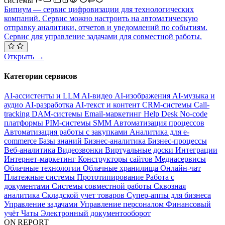
системы
Бипиум — сервис цифровизации для технологических
компаний. Сервис можно настроить на автоматическую
отправку аналитики, отчетов и уведомлений по событиям.
Сервис для управление задачами для совместной работы.
Открыть →
Категории сервисов
AI-ассистенты и LLM
AI-видео
AI-изображения
AI-музыка и
аудио
AI-разработка
AI-текст и контент
CRM-системы
Call-
tracking
DAM-системы
Email-маркетинг
Help Desk
No-code
платформы
PIM-системы
SMM
Автоматизация процессов
Автоматизация работы с закупками
Аналитика для e-
commerce
Базы знаний
Бизнес-аналитика
Бизнес-процессы
Веб-аналитика
Видеозвонки
Виртуальные доски
Интеграции
Интернет-маркетинг
Конструкторы сайтов
Медиасервисы
Облачные технологии
Облачные хранилища
Онлайн-чат
Платежные системы
Прототипирование
Работа с
документами
Системы совместной работы
Сквозная
аналитика
Складской учет товаров
Супер-аппы для бизнеса
Управление задачами
Управление персоналом
Финансовый
учёт
Чаты
Электронный документооборот
ON REPORT