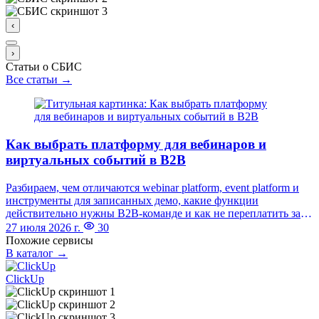
‹
›
Статьи о СБИС
Все статьи →
Как выбрать платформу для вебинаров и
виртуальных событий в B2B
Разбираем, чем отличаются webinar platform, event platform и
инструменты для записанных демо, какие функции
действительно нужны B2B-команде и как не переплатить за
лишний стек.
27 июля 2026 г.
30
Похожие сервисы
В каталог →
ClickUp