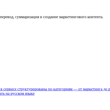
, перевод, суммаризация и создание маркетингового контента.
в сервисе структурированы по категориям — от маркетинга до р
ть на русском языке