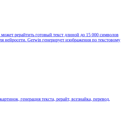
ис может рерайтить готовый текст длиной до 15 000 символов
ля нейросети. Gerwin генерирует изображения по текстовому
ртинок, генерация текста, рерайт, всезнайка, перевод,