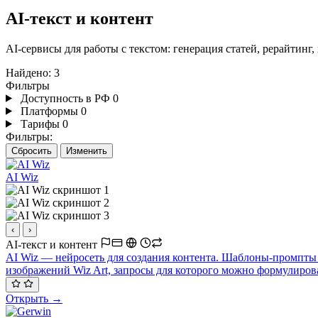
AI-текст и контент
AI-сервисы для работы с текстом: генерация статей, рерайтинг
Найдено:
3
Фильтры
Доступность в РФ
0
Платформы
0
Тарифы
0
Фильтры:
Сбросить
Изменить
AI Wiz
‹
›
AI-текст и контент
AI Wiz — нейросеть для создания контента. Шаблоны-промпты 
изображений Wiz Art, запросы для которого можно формулирова
Открыть →