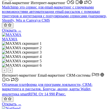
Email-маркетинг
Интернет-маркетинг
Mailchimp это сервис для email-маркетинг c rлючевыми
возможностями автоматизации email-рассылок с помощью
триггеров и интеграция с популярными сервисами (например,
Shopify, Wix и Canva) и CMS
Открыть →
MAXMA
‹
›
Интернет-маркетинг
Email-маркетинг
CRM-системы
Облачная платформа для программ лояльности, CRM-
маркетинга и рассылок. Бонусы, акции, карты Wallet,
аналитика smartRFM. От 14 990 ₽/мес.
Открыть →