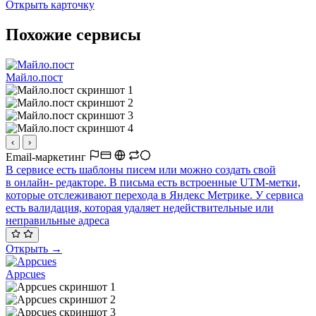
Открыть карточку
Похожие сервисы
Майло.пост
‹
›
Email-маркетинг
В сервисе есть шаблоны писем или можно создать свой
в онлайн- редакторе. В письма есть встроенные UTM-метки,
которые отслеживают перехода в Яндекс Метрике. У сервиса
есть валидация, которая удаляет недействительные или
неправильные адреса
Открыть →
Appcues