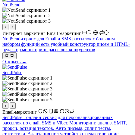
NotiSend
‹
›
Интернет-маркетинг
Email-маркетинг
NotiSend-сервис для Email и SMS рассылок с большим
набором функций есть удобный конструктор писем и HTML-
редактор мониторинг рассылок конкурентов
Открыть →
SendPulse
‹
›
Email-маркетинг
SendPulse - онлайн-сервис для персонализированных
рассылок по email, SMS и Viber. Мониторинг, анализ, SMTP,
прокси, ротация текстов. Авто-письма, сплит-тесты,
статистика. Адаптация под устройства, редактирование