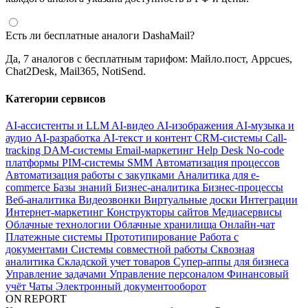
Есть ли бесплатные аналоги DashaMail?
Да, 7 аналогов с бесплатным тарифом: Майло.пост, Appcues,
Chat2Desk, Mail365, NotiSend.
Категории сервисов
AI-ассистенты и LLM
AI-видео
AI-изображения
AI-музыка и
аудио
AI-разработка
AI-текст и контент
CRM-системы
Call-
tracking
DAM-системы
Email-маркетинг
Help Desk
No-code
платформы
PIM-системы
SMM
Автоматизация процессов
Автоматизация работы с закупками
Аналитика для e-
commerce
Базы знаний
Бизнес-аналитика
Бизнес-процессы
Веб-аналитика
Видеозвонки
Виртуальные доски
Интеграции
Интернет-маркетинг
Конструкторы сайтов
Медиасервисы
Облачные технологии
Облачные хранилища
Онлайн-чат
Платежные системы
Прототипирование
Работа с
документами
Системы совместной работы
Сквозная
аналитика
Складской учет товаров
Супер-аппы для бизнеса
Управление задачами
Управление персоналом
Финансовый
учёт
Чаты
Электронный документооборот
ON REPORT