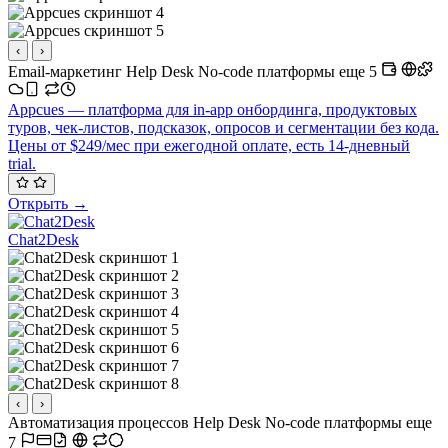
‹
›
Email-маркетинг
Help Desk
No-code платформы
еще 5
Appcues — платформа для in-app онбординга, продуктовых
туров, чек-листов, подсказок, опросов и сегментации без кода.
Цены от $249/мес при ежегодной оплате, есть 14-дневный
trial.
Открыть →
Chat2Desk
‹
›
Автоматизация процессов
Help Desk
No-code платформы
еще
7