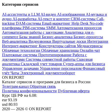
Категории сервисов
AI-ассистенты и LLM
AI-видео
AI-изображения
AI-музыка и
аудио
AI-разработка
AI-текст и контент
CRM-системы
Call-
tracking
DAM-системы
Email-маркетинг
Help Desk
No-code
платформы
PIM-системы
SMM
Автоматизация процессов
Автоматизация работы с закупками
Аналитика для e-
commerce
Базы знаний
Бизнес-аналитика
Бизнес-процессы
Веб-аналитика
Видеозвонки
Виртуальные доски
Интеграции
Интернет-маркетинг
Конструкторы сайтов
Медиасервисы
Облачные технологии
Облачные хранилища
Онлайн-чат
Платежные системы
Прототипирование
Работа с
документами
Системы совместной работы
Сквозная
аналитика
Складской учет товаров
Супер-аппы для бизнеса
Управление задачами
Управление персоналом
Финансовый
учёт
Чаты
Электронный документооборот
ON REPORT
Каталог сервисов и программ для бизнеса в России
Телеграм-канал
Обратная связь
Политика конфиденциальности
Публичная оферта
Курс ЦБ РФ на 6.08:
eur
93.19
usd
80.93
2020 — 2026 © ON REPORT