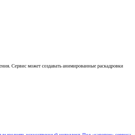
жения. Сервис может создавать анимированные раскадровки
ет выполнять искусственный интеллект. Под «капотом» сервиса