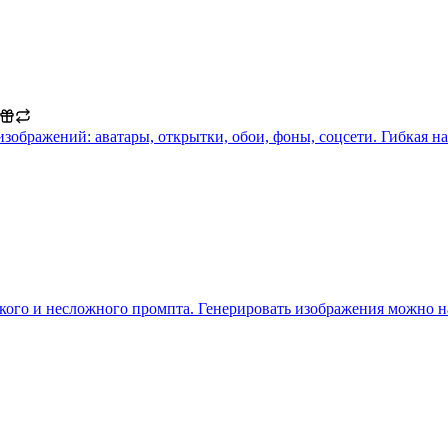
 изображений: аватары, открытки, обои, фоны, соцсети. Гибкая н
ого и несложного промпта. Генерировать изображения можно на 