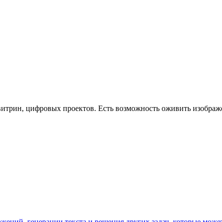
 витрин, цифровых проектов. Есть возможность оживить изобра
ажений, генерации текста и решения других задач, которые мож