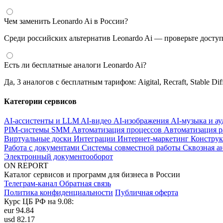
Чем заменить Leonardo Ai в России?
Среди российских альтернатив Leonardo Ai — проверьте доступ
Есть ли бесплатные аналоги Leonardo Ai?
Да, 3 аналогов с бесплатным тарифом: Aigital, Recraft, Stable Dif
Категории сервисов
AI-ассистенты и LLM
AI-видео
AI-изображения
AI-музыка и а
PIM-системы
SMM
Автоматизация процессов
Автоматизация р
Виртуальные доски
Интеграции
Интернет-маркетинг
Конструк
Работа с документами
Системы совместной работы
Сквозная а
Электронный документооборот
ON REPORT
Каталог сервисов и программ для бизнеса в России
Телеграм-канал
Обратная связь
Политика конфиденциальности
Публичная оферта
Курс ЦБ РФ на 9.08:
eur
94.84
usd
82.17