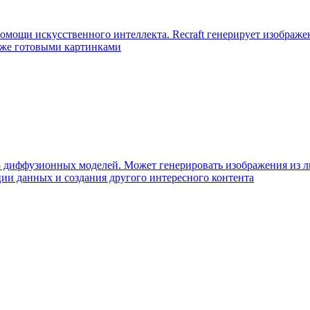
помощи искусственного интеллекта. Recraft генерирует изображ
 уже готовыми картинками
ью диффузионных моделей. Может генерировать изображения из 
ии данных и создания другого интересного контента