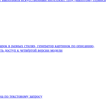
арок в разных стилях, генератор картинок по описанию,
ить доступ к четвёртой версии модели
на по текстовому запросу