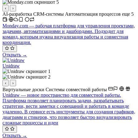
‹
›
AI-разработка
CRM-системы
Автоматизация процессов
еще 5
Monday.com — рабочая платформа для управления проектами,
задачами, автоматизациями и дашбордами. Подходит для
команд, которым нужна визуализация работы и совместная
координация.
Открыть →
Unidraw
‹
›
Виртуальные доски
Системы совместной работы
Unidraw — новое пространство для совместной работы.
Платформа позволяет планировать задачи, разрабатывать
стратегии, вести заметки с совещаний и работать в команде
удаленно. В сервисе есть инструменты для создания графиков,
диаграмм и стикеров, что позволяет быстро визуализировать
сложные процессы и идеи
Открыть →