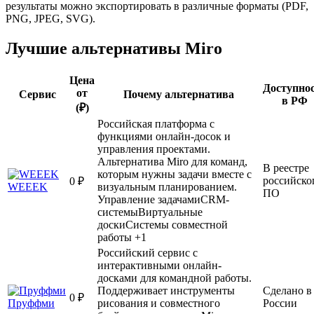
результаты можно экспортировать в различные форматы (PDF,
PNG, JPEG, SVG).
Лучшие альтернативы Miro
Цена
Доступно
от
Сервис
Почему альтернатива
в РФ
(₽)
Российская платформа с
функциями онлайн-досок и
управления проектами.
Альтернатива Miro для команд,
В реестре
которым нужны задачи вместе с
российско
0 ₽
WEEEK
визуальным планированием.
ПО
Управление задачами
CRM-
системы
Виртуальные
доски
Системы совместной
работы
+1
Российский сервис с
интерактивными онлайн-
досками для командной работы.
Поддерживает инструменты
Сделано в
0 ₽
Пруффми
рисования и совместного
России