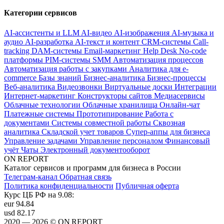
Категории сервисов
AI-ассистенты и LLM
AI-видео
AI-изображения
AI-музыка и
аудио
AI-разработка
AI-текст и контент
CRM-системы
Call-
tracking
DAM-системы
Email-маркетинг
Help Desk
No-code
платформы
PIM-системы
SMM
Автоматизация процессов
Автоматизация работы с закупками
Аналитика для e-
commerce
Базы знаний
Бизнес-аналитика
Бизнес-процессы
Веб-аналитика
Видеозвонки
Виртуальные доски
Интеграции
Интернет-маркетинг
Конструкторы сайтов
Медиасервисы
Облачные технологии
Облачные хранилища
Онлайн-чат
Платежные системы
Прототипирование
Работа с
документами
Системы совместной работы
Сквозная
аналитика
Складской учет товаров
Супер-аппы для бизнеса
Управление задачами
Управление персоналом
Финансовый
учёт
Чаты
Электронный документооборот
ON REPORT
Каталог сервисов и программ для бизнеса в России
Телеграм-канал
Обратная связь
Политика конфиденциальности
Публичная оферта
Курс ЦБ РФ на 9.08:
eur
94.84
usd
82.17
2020 — 2026 © ON REPORT