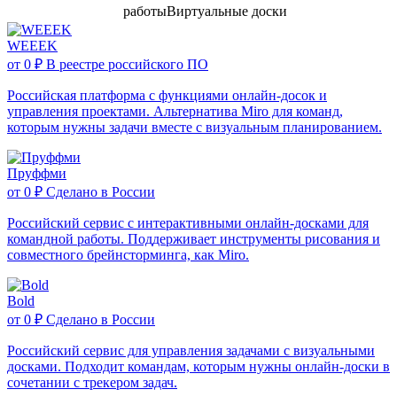
работы
Виртуальные доски
WEEEK
от
0 ₽
В реестре российского ПО
Российская платформа с функциями онлайн-досок и
управления проектами. Альтернатива Miro для команд,
которым нужны задачи вместе с визуальным планированием.
Пруффми
от
0 ₽
Сделано в России
Российский сервис с интерактивными онлайн-досками для
командной работы. Поддерживает инструменты рисования и
совместного брейнсторминга, как Miro.
Bold
от
0 ₽
Сделано в России
Российский сервис для управления задачами с визуальными
досками. Подходит командам, которым нужны онлайн-доски в
сочетании с трекером задач.