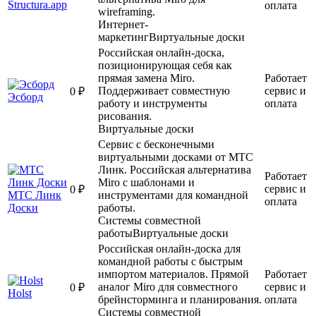
Structura.app
оплата
wireframing.
Интернет-
маркетинг
Виртуальные доски
Российская онлайн-доска,
позиционирующая себя как
прямая замена Miro.
Работает
Поддерживает совместную
сервис и
0 ₽
Эсборд
работу и инструменты
оплата
рисования.
Виртуальные доски
Сервис с бесконечными
виртуальными досками от МТС
Линк. Российская альтернатива
Работает
Miro с шаблонами и
сервис и
0 ₽
МТС Линк
инструментами для командной
оплата
Доски
работы.
Системы совместной
работы
Виртуальные доски
Российская онлайн-доска для
командной работы с быстрым
импортом материалов. Прямой
Работает
аналог Miro для совместного
сервис и
0 ₽
Holst
брейнсторминга и планирования.
оплата
Системы совместной