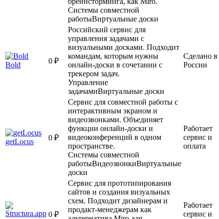
брейнсторминга, как Miro.
Системы совместной
работы
Виртуальные доски
Российский сервис для
управления задачами с
визуальными досками. Подходит
командам, которым нужны
Сделано в
0 ₽
Bold
онлайн-доски в сочетании с
России
трекером задач.
Управление
задачами
Виртуальные доски
Сервис для совместной работы с
интерактивным экраном и
видеозвонками. Объединяет
функции онлайн-доски и
Работает
видеоконференций в одном
сервис и
0 ₽
getLocus
пространстве.
оплата
Системы совместной
работы
Видеозвонки
Виртуальные
доски
Сервис для прототипирования
сайтов и создания визуальных
схем. Подходит дизайнерам и
Работает
продакт-менеджерам как
сервис и
0 ₽
альтернатива Miro для