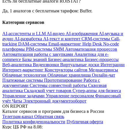
Есть ли бесплатные аналоги ROISTAT?
Да, 1 аналогов с бесплатным тарифом: Buffer.
Категории сервисов
AI-ассистенты и LLM
AI-видео
AI-изображения
AI-музыка и
аудио
AI-разработка
AI-текст и контент
CRM-системы
Call-
tracking
DAM-системы
Email-маркетинг
Help Desk
No-code
платформы
PIM-системы
SMM
Автоматизация процессов
Автоматизация работы с закупками
Аналитика для e-
commerce
Базы знаний
Бизнес-аналитика
Бизнес-процессы
Веб-аналитика
Видеозвонки
Виртуальные доски
Интеграции
Интернет-маркетинг
Конструкторы сайтов
Медиасервисы
Облачные технологии
Облачные хранилища
Онлайн-чат
Платежные системы
Прототипирование
Работа с
документами
Системы совместной работы
Сквозная
аналитика
Складской учет товаров
Супер-аппы для бизнеса
Управление задачами
Управление персоналом
Финансовый
учёт
Чаты
Электронный документооборот
ON REPORT
Каталог сервисов и программ для бизнеса в России
Телеграм-канал
Обратная связь
Политика конфиденциальности
Публичная оферта
Курс ЦБ РФ на 8.08: