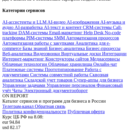
Категории сервисов
AI-ассистенты и LLM
AI-видео
AI-изображения
AI-музыка и
аудио
AI-разработка
AI-текст и контент
CRM-системы
Call-
tracking
DAM-системы
Email-маркетинг
Help Desk
No-code
платформы
PIM-системы
SMM
Автоматизация процессов
Автоматизация работы с закупками
Аналитика для e-
commerce
Базы знаний
Бизнес-аналитика
Бизнес-процессы
Веб-аналитика
Видеозвонки
Виртуальные доски
Интеграции
Интернет-маркетинг
Конструкторы сайтов
Медиасервисы
Облачные технологии
Облачные хранилища
Онлайн-чат
Платежные системы
Прототипирование
Работа с
документами
Системы совместной работы
Сквозная
аналитика
Складской учет товаров
Супер-аппы для бизнеса
Управление задачами
Управление персоналом
Финансовый
учёт
Чаты
Электронный документооборот
ON REPORT
Каталог сервисов и программ для бизнеса в России
Телеграм-канал
Обратная связь
Политика конфиденциальности
Публичная оферта
Курс ЦБ РФ на 8.08:
eur
94.84
usd
82.17