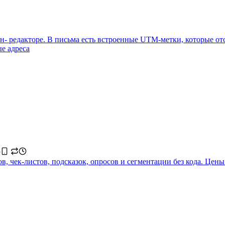
н- редакторе. В письма есть встроенные UTM-метки, которые от
е адреса
 чек-листов, подсказок, опросов и сегментации без кода. Цены о