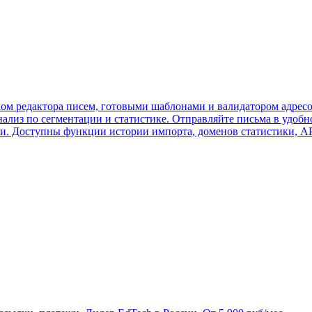
лом редактора писем, готовыми шаблонами и валидатором адресо
ализ по сегментации и статистике. Отправляйте письма в удобн
и. Доступны функции истории импорта, доменов статистики, AP