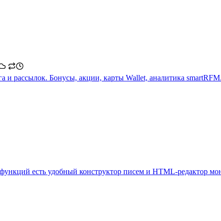
и рассылок. Бонусы, акции, карты Wallet, аналитика smartRFM. 
м функций есть удобный конструктор писем и HTML-редактор мо