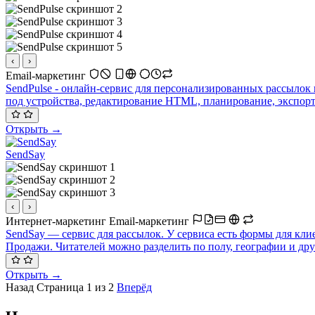
‹
›
Email-маркетинг
SendPulse - онлайн-сервис для персонализированных рассылок п
под устройства, редактирование HTML, планирование, экспорт
Открыть →
SendSay
‹
›
Интернет-маркетинг
Email-маркетинг
SendSay — cервис для рассылок. У сервиса есть формы для клие
Продажи. Читателей можно разделить по полу, географии и др
Открыть →
Назад
Страница 1 из 2
Вперёд