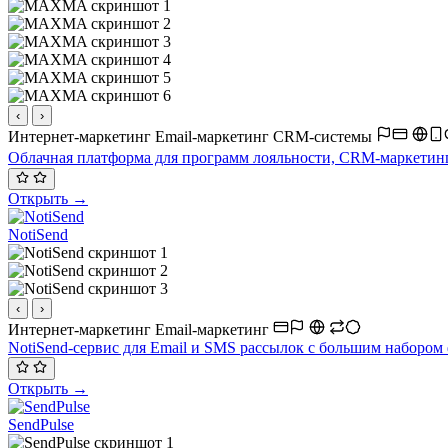
‹
›
Интернет-маркетинг
Email-маркетинг
CRM-системы
Облачная платформа для программ лояльности, CRM-маркетинга 
Открыть →
NotiSend
‹
›
Интернет-маркетинг
Email-маркетинг
NotiSend-сервис для Email и SMS рассылок с большим наборо
Открыть →
SendPulse