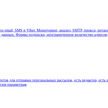
о email, SMS и Viber. Мониторинг, анализ, SMTP, прокси, ротац
 данных. Формы подписки, неограниченное количество адресов,
нтов для отправки персональных рассылок, есть редактор, есть 
угим параметрам