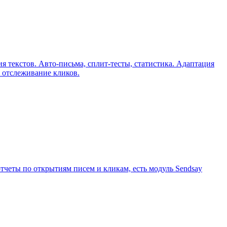
ия текстов. Авто-письма, сплит-тесты, статистика. Адаптация
 отслеживание кликов.
отчеты по открытиям писем и кликам, есть модуль Sendsay