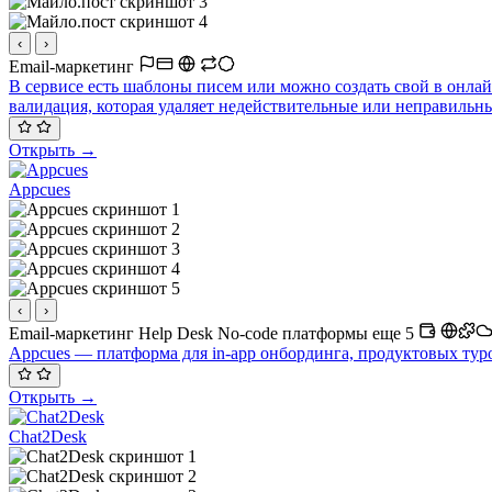
‹
›
Email-маркетинг
В сервисе есть шаблоны писем или можно создать свой в онлай
валидация, которая удаляет недействительные или неправильны
Открыть →
Appcues
‹
›
Email-маркетинг
Help Desk
No-code платформы
еще 5
Appcues — платформа для in-app онбординга, продуктовых туров,
Открыть →
Chat2Desk