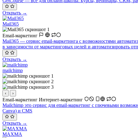
GetCourse — всё для онлайн-школы: курсы, вебинары, CRM, рас
Открыть →
Mail365
Email-маркетинг
Mail365 — сервис email-маркетинга с возможностями автоматиз
в зависимости от маркетинговых целей и автоматизировать от
Открыть →
mailchimp
‹
›
Email-маркетинг
Интернет-маркетинг
Mailchimp это сервис для email-маркетинг c rлючевыми возмож
Canva) и CMS
Открыть →
MAXMA