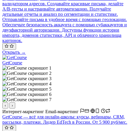
валидатором адресов. Создавайте красивые письма, делайте
A/B-тесты и настраивайте автоматизацию. Получайте
детальные отчеты и анализ по сегментации и статистике.
Отправляйте письма в удобное время с помощью геолокации.
Обеспечьте безопасность аккаунта с помощью субаккаунтов и
двухфакторной авторизации. Доступны функции истории
импорта, доменов статистики, API и облачного хранилища
картинок.
Открыть →
GetCourse
‹
›
Интернет-маркетинг
Email-маркетинг
GetCourse — всё для онлайн-школы: курсы, вебинары, CRM,
рассылки, платежи. Лидер EdTech в России. От 5 900 руб/мес.