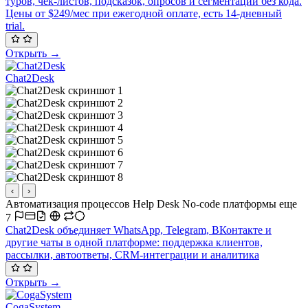
туров, чек-листов, подсказок, опросов и сегментации без кода.
Цены от $249/мес при ежегодной оплате, есть 14-дневный
trial.
Открыть →
Chat2Desk
‹
›
Автоматизация процессов
Help Desk
No-code платформы
еще
7
Chat2Desk объединяет WhatsApp, Telegram, ВКонтакте и
другие чаты в одной платформе: поддержка клиентов,
рассылки, автоответы, CRM-интеграции и аналитика
Открыть →
CogaSystem