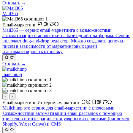
Открыть →
Mail365
Email-маркетинг
Mail365 — сервис email-маркетинга с возможностями
автоматизации и аналитики на базе одной платформы. Сервис
включает drag-and-drop редактор. Можно создавать цепочки
писем в зависимости от маркетинговых целей
и автоматизировать отправку
Открыть →
mailchimp
‹
›
Email-маркетинг
Интернет-маркетинг
Mailchimp это сервис для email-маркетинг c rлючевыми
возможностями автоматизации email-рассылок с помощью
триггеров и интеграция с популярными сервисами (например,
Shopify, Wix и Canva) и CMS