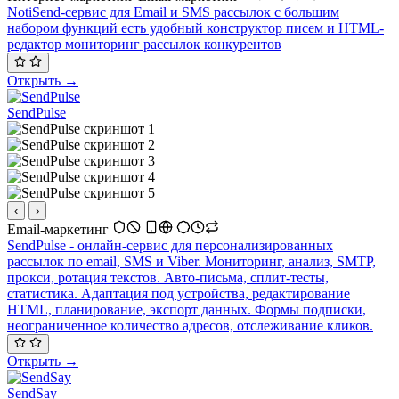
NotiSend-сервис для Email и SMS рассылок с большим
набором функций есть удобный конструктор писем и HTML-
редактор мониторинг рассылок конкурентов
Открыть →
SendPulse
‹
›
Email-маркетинг
SendPulse - онлайн-сервис для персонализированных
рассылок по email, SMS и Viber. Мониторинг, анализ, SMTP,
прокси, ротация текстов. Авто-письма, сплит-тесты,
статистика. Адаптация под устройства, редактирование
HTML, планирование, экспорт данных. Формы подписки,
неограниченное количество адресов, отслеживание кликов.
Открыть →
SendSay