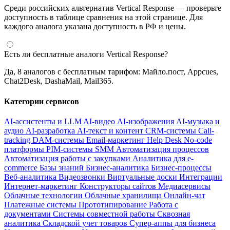
Среди российских альтернатив Vertical Response — проверьте
доступность в таблице сравнения на этой странице. Для
каждого аналога указана доступность в РФ и цены.
Есть ли бесплатные аналоги Vertical Response?
Да, 8 аналогов с бесплатным тарифом: Майло.пост, Appcues,
Chat2Desk, DashaMail, Mail365.
Категории сервисов
AI-ассистенты и LLM
AI-видео
AI-изображения
AI-музыка и
аудио
AI-разработка
AI-текст и контент
CRM-системы
Call-
tracking
DAM-системы
Email-маркетинг
Help Desk
No-code
платформы
PIM-системы
SMM
Автоматизация процессов
Автоматизация работы с закупками
Аналитика для e-
commerce
Базы знаний
Бизнес-аналитика
Бизнес-процессы
Веб-аналитика
Видеозвонки
Виртуальные доски
Интеграции
Интернет-маркетинг
Конструкторы сайтов
Медиасервисы
Облачные технологии
Облачные хранилища
Онлайн-чат
Платежные системы
Прототипирование
Работа с
документами
Системы совместной работы
Сквозная
аналитика
Складской учет товаров
Супер-аппы для бизнеса