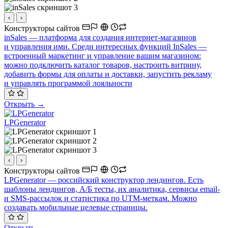
‹
›
Конструкторы сайтов
inSales — платформа для создания интернет-магазинов
и управления ими. Среди интересных функций InSales —
встроенный маркетинг и управление вашим магазином:
можно подключить каталог товаров, настроить витрину,
добавить формы для оплаты и доставки, запустить рекламу
и управлять программой лояльности
Открыть →
LPGenerator
‹
›
Конструкторы сайтов
LPGenerator — российский конструктор лендингов. Есть
шаблоны лендингов, А/Б тесты, их аналитика, сервисы email-
и SMS-рассылок и статистика по UTM-меткам. Можно
создавать мобильные целевые страницы.
Открыть →