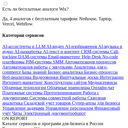
Есть ли бесплатные аналоги Wix?
Да, 4 аналогов с бесплатным тарифом: Nethouse, Taptop,
Vercel, Webflow.
Категории сервисов
AI-ассистенты и LLM
AI-видео
AI-изображения
AI-музыка и
аудио
AI-разработка
AI-текст и контент
CRM-системы
Call-
tracking
DAM-системы
Email-маркетинг
Help Desk
No-code
платформы
PIM-системы
SMM
Автоматизация процессов
Автоматизация работы с закупками
Аналитика для e-
commerce
Базы знаний
Бизнес-аналитика
Бизнес-процессы
Веб-аналитика
Видеозвонки
Виртуальные доски
Интеграции
Интернет-маркетинг
Конструкторы сайтов
Медиасервисы
Облачные технологии
Облачные хранилища
Онлайн-чат
Платежные системы
Прототипирование
Работа с
документами
Системы совместной работы
Сквозная
аналитика
Складской учет товаров
Супер-аппы для бизнеса
Управление задачами
Управление персоналом
Финансовый
учёт
Чаты
Электронный документооборот
ON REPORT
Каталог сервисов и программ для бизнеса в России