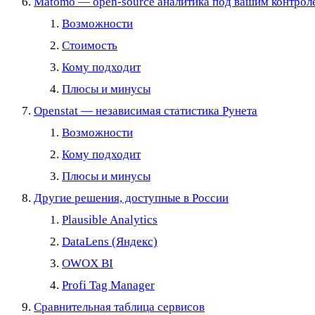
Matomo — open-source аналитика под вашим контрол
Возможности
Стоимость
Кому подходит
Плюсы и минусы
Openstat — независимая статистика Рунета
Возможности
Кому подходит
Плюсы и минусы
Другие решения, доступные в России
Plausible Analytics
DataLens (Яндекс)
OWOX BI
Profi Tag Manager
Сравнительная таблица сервисов