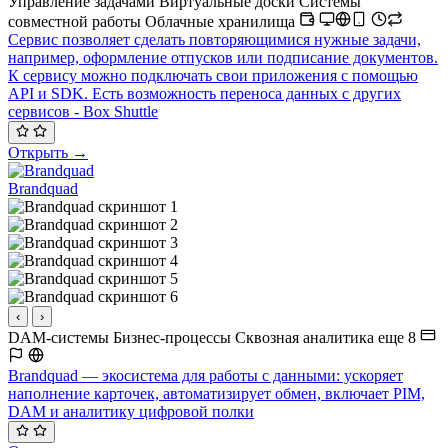
Управление задачами
Виртуальные доски
Системы
совместной работы
Облачные хранилища
Сервис позволяет сделать повторяющимися нужные задачи,
например, оформление отпусков или подписание документов.
К сервису можно подключать свои приложения с помощью
API и SDK. Есть возможность переноса данных с других
сервисов - Box Shuttle
Открыть →
Brandquad
‹
›
DAM-системы
Бизнес-процессы
Сквозная аналитика
еще 8
Brandquad — экосистема для работы с данными: ускоряет
наполнение карточек, автоматизирует обмен, включает PIM,
DAM и аналитику цифровой полки