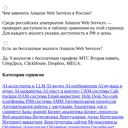
Чем заменить Amazon Web Services в России?
Среди российских альтернатив Amazon Web Services —
проверьте доступность в таблице сравнения на этой странице.
Для каждого аналога указана доступность в РФ и цены.
Есть ли бесплатные аналоги Amazon Web Services?
Да, 9 аналогов с бесплатным тарифом: МТС Вторая память,
СберДиск, ClickHouse, Dropbox, MEGA.
Категории сервисов
AI-ассистенты и LLM
AI-видео
AI-изображения
AI-музыка и
аудио
AI-разработка
AI-текст и контент
CRM-системы
Call-
tracking
DAM-системы
Email-маркетинг
Help Desk
No-code
платформы
PIM-системы
SMM
Автоматизация процессов
Автоматизация работы с закупками
Аналитика для e-
commerce
Базы знаний
Бизнес-аналитика
Бизнес-процессы
Веб-аналитика
Видеозвонки
Виртуальные доски
Интеграции
Интернет-маркетинг
Конструкторы сайтов
Медиасервисы
Облачные технологии
Облачные хранилища
Онлайн-чат