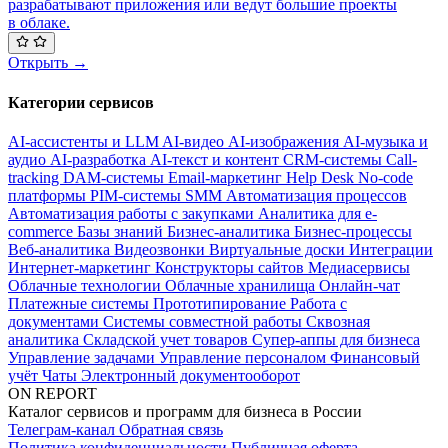
разрабатывают приложения или ведут большие проекты
в облаке.
Открыть →
Категории сервисов
AI-ассистенты и LLM
AI-видео
AI-изображения
AI-музыка и
аудио
AI-разработка
AI-текст и контент
CRM-системы
Call-
tracking
DAM-системы
Email-маркетинг
Help Desk
No-code
платформы
PIM-системы
SMM
Автоматизация процессов
Автоматизация работы с закупками
Аналитика для e-
commerce
Базы знаний
Бизнес-аналитика
Бизнес-процессы
Веб-аналитика
Видеозвонки
Виртуальные доски
Интеграции
Интернет-маркетинг
Конструкторы сайтов
Медиасервисы
Облачные технологии
Облачные хранилища
Онлайн-чат
Платежные системы
Прототипирование
Работа с
документами
Системы совместной работы
Сквозная
аналитика
Складской учет товаров
Супер-аппы для бизнеса
Управление задачами
Управление персоналом
Финансовый
учёт
Чаты
Электронный документооборот
ON REPORT
Каталог сервисов и программ для бизнеса в России
Телеграм-канал
Обратная связь
Политика конфиденциальности
Публичная оферта