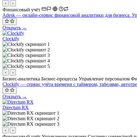
‹
›
Финансовый учёт
Adesk — онлайн-сервис финансовой аналитики для бизнеса. У
Открыть →
Clockify
‹
›
Бизнес-аналитика
Бизнес-процессы
Управление персоналом
Фи
Clockify — сервис учёта времени с таймером, табелями, автотр
Открыть →
Directum RX
‹
›
Финансовый учёт
Управление задачами
Системы совместной 