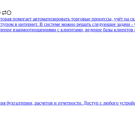
торая помогает автоматизировать торговые процессы, учёт на с
ступом в интернет. В системе можно решать следующие задачи - 
вление взаимоотношениями с клиентами, ведение базы клиентов 
я бухгалтерии, расчетов и отчетности. Доступ с любого устройс