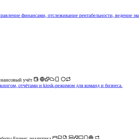
правление финансами, отслеживание рентабельности, ведение э
нансовый учёт
екингом, отчётами и kiosk-режимом для команд и бизнеса.
работы
Бизнес-аналитика