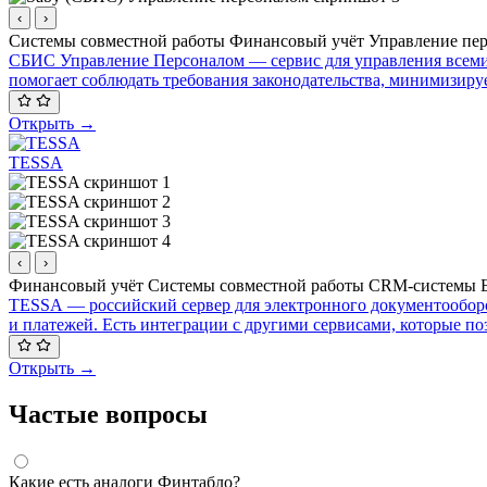
‹
›
Системы совместной работы
Финансовый учёт
Управление пе
СБИС Управление Персоналом — сервис для управления всеми а
помогает соблюдать требования законодательства, минимизиру
Открыть →
TESSA
‹
›
Финансовый учёт
Системы совместной работы
CRM-системы
TESSA — российский сервер для электронного документооборот
и платежей. Есть интеграции с другими сервисами, которые по
Открыть →
Частые вопросы
Какие есть аналоги Финтабло?