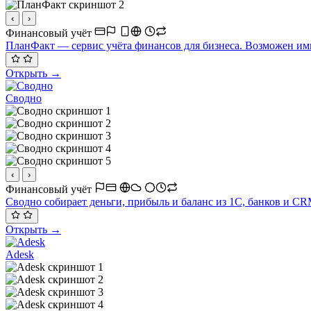
‹
›
Финансовый учёт
ПланФакт — сервис учёта финансов для бизнеса. Возможен им
Открыть →
Сводно
‹
›
Финансовый учёт
Сводно собирает деньги, прибыль и баланс из 1С, банков и CR
Открыть →
Adesk