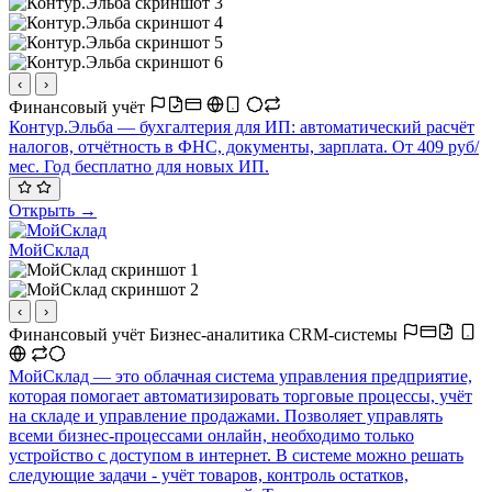
‹
›
Финансовый учёт
Контур.Эльба — бухгалтерия для ИП: автоматический расчёт
налогов, отчётность в ФНС, документы, зарплата. От 409 руб/
мес. Год бесплатно для новых ИП.
Открыть →
МойСклад
‹
›
Финансовый учёт
Бизнес-аналитика
CRM-системы
МойСклад — это облачная система управления предприятие,
которая помогает автоматизировать торговые процессы, учёт
на складе и управление продажами. Позволяет управлять
всеми бизнес-процессами онлайн, необходимо только
устройство с доступом в интернет. В системе можно решать
следующие задачи - учёт товаров, контроль остатков,