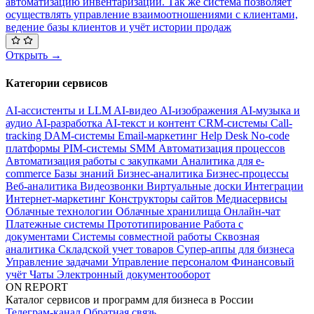
автоматизацию инвентаризаций. Так же система позволяет
осуществлять управление взаимоотношениями с клиентами,
ведение базы клиентов и учёт истории продаж
Открыть →
Категории сервисов
AI-ассистенты и LLM
AI-видео
AI-изображения
AI-музыка и
аудио
AI-разработка
AI-текст и контент
CRM-системы
Call-
tracking
DAM-системы
Email-маркетинг
Help Desk
No-code
платформы
PIM-системы
SMM
Автоматизация процессов
Автоматизация работы с закупками
Аналитика для e-
commerce
Базы знаний
Бизнес-аналитика
Бизнес-процессы
Веб-аналитика
Видеозвонки
Виртуальные доски
Интеграции
Интернет-маркетинг
Конструкторы сайтов
Медиасервисы
Облачные технологии
Облачные хранилища
Онлайн-чат
Платежные системы
Прототипирование
Работа с
документами
Системы совместной работы
Сквозная
аналитика
Складской учет товаров
Супер-аппы для бизнеса
Управление задачами
Управление персоналом
Финансовый
учёт
Чаты
Электронный документооборот
ON REPORT
Каталог сервисов и программ для бизнеса в России
Телеграм-канал
Обратная связь