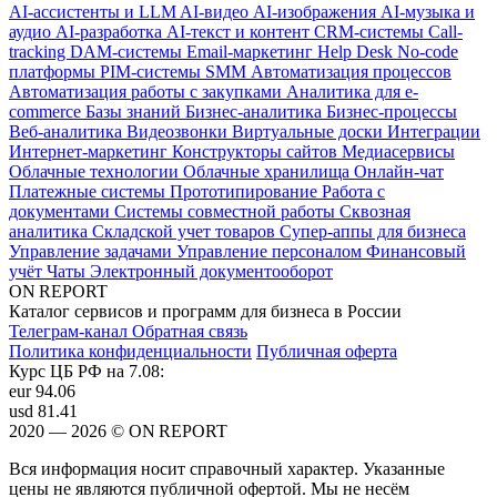
AI-ассистенты и LLM
AI-видео
AI-изображения
AI-музыка и
аудио
AI-разработка
AI-текст и контент
CRM-системы
Call-
tracking
DAM-системы
Email-маркетинг
Help Desk
No-code
платформы
PIM-системы
SMM
Автоматизация процессов
Автоматизация работы с закупками
Аналитика для e-
commerce
Базы знаний
Бизнес-аналитика
Бизнес-процессы
Веб-аналитика
Видеозвонки
Виртуальные доски
Интеграции
Интернет-маркетинг
Конструкторы сайтов
Медиасервисы
Облачные технологии
Облачные хранилища
Онлайн-чат
Платежные системы
Прототипирование
Работа с
документами
Системы совместной работы
Сквозная
аналитика
Складской учет товаров
Супер-аппы для бизнеса
Управление задачами
Управление персоналом
Финансовый
учёт
Чаты
Электронный документооборот
ON REPORT
Каталог сервисов и программ для бизнеса в России
Телеграм-канал
Обратная связь
Политика конфиденциальности
Публичная оферта
Курс ЦБ РФ на 7.08:
eur
94.06
usd
81.41
2020 — 2026 © ON REPORT
Вся информация носит справочный характер. Указанные
цены не являются публичной офертой. Мы не несём