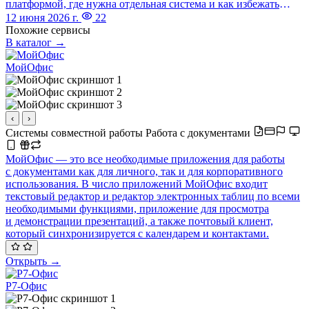
платформой, где нужна отдельная система и как избежать
дублирования, лишних подписок и сложного
12 июня 2026 г.
22
администрирования.
Похожие сервисы
В каталог →
МойОфис
‹
›
Системы совместной работы
Работа с документами
МойОфис — это все необходимые приложения для работы
с документами как для личного, так и для корпоративного
использования. В число приложений МойОфис входит
текстовый редактор и редактор электронных таблиц по всеми
необходимыми функциями, приложение для просмотра
и демонстрации презентаций, а также почтовый клиент,
который синхронизируется с календарем и контактами.
Открыть →
Р7-Офис