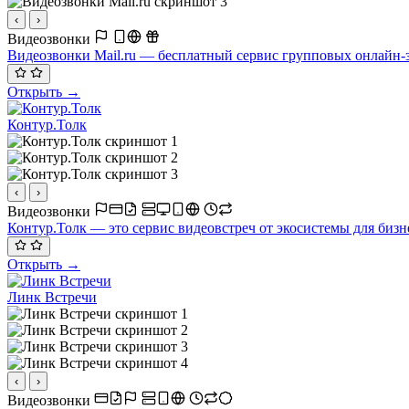
‹
›
Видеозвонки
Видеозвонки Mail.ru — бесплатный сервис групповых онлайн-з
Открыть →
Контур.Толк
‹
›
Видеозвонки
Контур.Толк — это сервис видеовстреч от экосистемы для бизн
Открыть →
Линк Встречи
‹
›
Видеозвонки