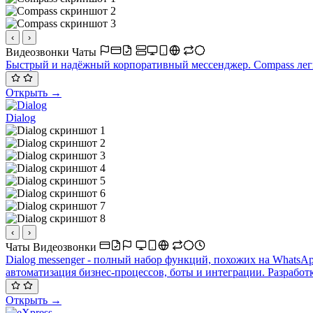
‹
›
Видеозвонки
Чаты
Быстрый и надёжный корпоративный мессенджер. Compass легк
Открыть →
Dialog
‹
›
Чаты
Видеозвонки
Dialog messenger - полный набор функций, похожих на WhatsA
автоматизация бизнес-процессов, боты и интеграции. Разраб
Открыть →