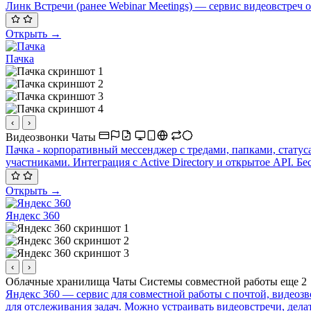
Линк Встречи (ранее Webinar Meetings) — сервис видеовстреч
Открыть →
Пачка
‹
›
Видеозвонки
Чаты
Пачка - корпоративный мессенджер с тредами, папками, стату
участниками. Интеграция с Active Directory и открытое API. Б
Открыть →
Яндекс 360
‹
›
Облачные хранилища
Чаты
Системы совместной работы
еще 2
Яндекс 360 — сервис для совместной работы с почтой, видеозв
для отслеживания задач. Можно устраивать видеовстречи, дела