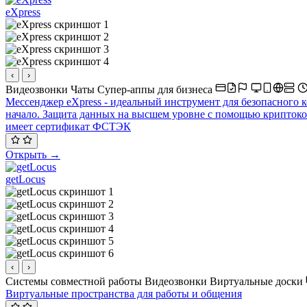
eXpress
‹
›
Видеозвонки
Чаты
Супер-аппы для бизнеса
Мессенджер eXpress - идеальный инструмент для безопасного 
начало. Защита данных на высшем уровне с помощью крипток
имеет сертификат ФСТЭК
Открыть →
getLocus
‹
›
Системы совместной работы
Видеозвонки
Виртуальные доски
Виртуальные пространства для работы и общения