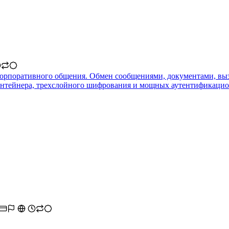
корпоративного общения. Обмен сообщениями, документами, вызо
онтейнера, трехслойного шифрования и мощных аутентификацио