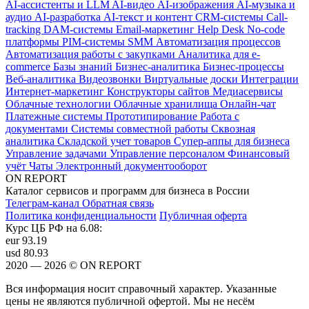
AI-ассистенты и LLM
AI-видео
AI-изображения
AI-музыка и
аудио
AI-разработка
AI-текст и контент
CRM-системы
Call-
tracking
DAM-системы
Email-маркетинг
Help Desk
No-code
платформы
PIM-системы
SMM
Автоматизация процессов
Автоматизация работы с закупками
Аналитика для e-
commerce
Базы знаний
Бизнес-аналитика
Бизнес-процессы
Веб-аналитика
Видеозвонки
Виртуальные доски
Интеграции
Интернет-маркетинг
Конструкторы сайтов
Медиасервисы
Облачные технологии
Облачные хранилища
Онлайн-чат
Платежные системы
Прототипирование
Работа с
документами
Системы совместной работы
Сквозная
аналитика
Складской учет товаров
Супер-аппы для бизнеса
Управление задачами
Управление персоналом
Финансовый
учёт
Чаты
Электронный документооборот
ON REPORT
Каталог сервисов и программ для бизнеса в России
Телеграм-канал
Обратная связь
Политика конфиденциальности
Публичная оферта
Курс ЦБ РФ на 6.08:
eur
93.19
usd
80.93
2020 — 2026 © ON REPORT
Вся информация носит справочный характер. Указанные
цены не являются публичной офертой. Мы не несём