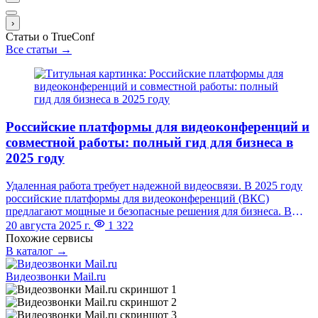
›
Статьи о TrueConf
Все статьи →
Российские платформы для видеоконференций и
совместной работы: полный гид для бизнеса в
2025 году
Удаленная работа требует надежной видеосвязи. В 2025 году
российские платформы для видеоконференций (ВКС)
предлагают мощные и безопасные решения для бизнеса. В
этом гиде мы рассмотрим ведущие отечественные сервисы:
20 августа 2025 г.
1 322
TrueConf, МТС Линк, Сферум и Яндекс Телемост.
Похожие сервисы
В каталог →
Видеозвонки Mail.ru