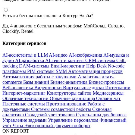
Есть ли бесплатные аналоги Контур.Эльба?
Да, 4 аналогов с бесплатным тарифом: МойСклад, Сводно,
Clockify, Rentel.
Категории сервисов
AI-ассистенты и LLM
AI-видео
AI-изображения
AI-музыка и
аудио
AI-разработка
AI-текст и контент
CRM-системы
Call-
tracking
DAM-системы
Email-маркетинг
Help Desk
No-code
платформы
PIM-системы
SMM
Автоматизация процессов
Автоматизация работы с закупками
Аналитика для e-
commerce
Базы знаний
Бизнес-аналитика
Бизнес-процессы
Веб-аналитика
Видеозвонки
Виртуальные доски
Интеграции
Интернет-маркетинг
Конструкторы сайтов
Медиасервисы
Облачные технологии
Облачные хранилища
Онлайн-чат
Платежные системы
Прототипирование
Работа с
документами
Системы совместной работы
Сквозная
аналитика
Складской учет товаров
Супер-аппы для бизнеса
Управление задачами
Управление персоналом
Финансовый
учёт
Чаты
Электронный документооборот
ON REPORT