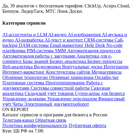
Да, 39 аналогов с бесплатным тарифом: ClickUp, Аспро.Cloud,
Бипиум, ЛидерТаск, МТС Линк Доски.
Категории сервисов
AI-ассистенты и LLM
AI-видео
AI-изображения
AI-музыка и
аудио
AI-разработка
AI-текст и контент
CRM-системы
Call-
tracking
DAM-системы
Email-маркетинг
Help Desk
No-code
платформы
PIM-системы
SMM
Автоматизация процессов
Автоматизация работы с закупками
Аналитика для e-
commerce
Базы знаний
Бизнес-аналитика
Бизнес-процессы
Веб-аналитика
Видеозвонки
Виртуальные доски
Интеграции
Интернет-маркетинг
Конструкторы сайтов
Медиасервисы
Облачные технологии
Облачные хранилища
Онлайн-чат
Платежные системы
Прототипирование
Работа с
документами
Системы совместной работы
Сквозная
аналитика
Складской учет товаров
Супер-аппы для бизнеса
Управление задачами
Управление персоналом
Финансовый
учёт
Чаты
Электронный документооборот
ON REPORT
Каталог сервисов и программ для бизнеса в России
Телеграм-канал
Обратная связь
Политика конфиденциальности
Публичная оферта
Курс ЦБ РФ на 7.08: