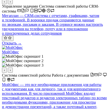
‹
›
Управление задачами
Системы совместной работы
CRM-
системы
Мегаплан — CRM-система с отчетами, графиками, чатом
и телефонией. В воронки продаж сохраняются данные
по звонкам, письмам и заказам. В сервисе можно настроить
уведомления на телефон, почту или в приложении
о просроченных делах сотрудников
Открыть →
МойОфис
‹
›
Системы совместной работы
Работа с документами
МойОфис — это все необходимые приложения для работы
с документами как для личного, так и для корпоративного
использования. В число приложений МойОфис входит
текстовый редактор и редактор электронных таблиц по всеми
необходимыми функциями, приложение для просмотра
и демонстрации презентаций, а также почтовый клиент,