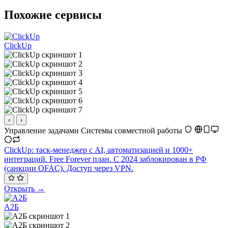
Похожие сервисы
ClickUp
‹
›
Управление задачами
Системы совместной работы
ClickUp: таск-менеджер с AI, автоматизацией и 1000+
интеграций. Free Forever план. С 2024 заблокирован в РФ
(санкции OFAC). Доступ через VPN.
Открыть →
А2Б