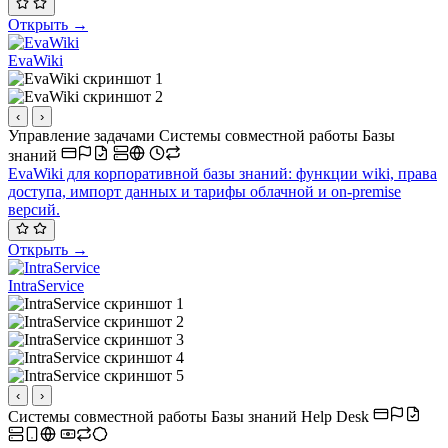
Открыть →
EvaWiki
‹
›
Управление задачами
Системы совместной работы
Базы
знаний
EvaWiki для корпоративной базы знаний: функции wiki, права
доступа, импорт данных и тарифы облачной и on-premise
версий.
Открыть →
IntraService
‹
›
Системы совместной работы
Базы знаний
Help Desk