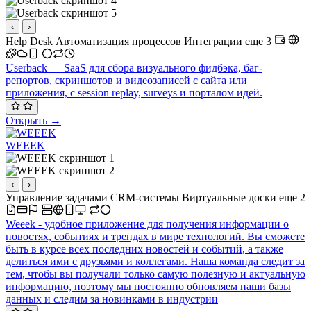
‹
›
Help Desk
Автоматизация процессов
Интеграции
еще 3
Userback — SaaS для сбора визуального фидбэка, баг-
репортов, скриншотов и видеозаписей с сайта или
приложения, с session replay, surveys и порталом идей.
Открыть →
WEEEK
‹
›
Управление задачами
CRM-системы
Виртуальные доски
еще 2
Weeek - удобное приложение для получения информации о
новостях, событиях и трендах в мире технологий. Вы сможете
быть в курсе всех последних новостей и событий, а также
делиться ими с друзьями и коллегами. Наша команда следит за
тем, чтобы вы получали только самую полезную и актуальную
информацию, поэтому мы постоянно обновляем наши базы
данных и следим за новинками в индустрии