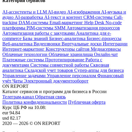
Категории сервисов
AI-ассистенты и LLM
AI-видео
AI-изображения
AI-музыка и
аудио
AI-разработка
AI-текст и контент
CRM-системы
Call-
tracking
DAM-системы
Email-маркетинг
Help Desk
No-code
платформы
PIM-системы
SMM
Автоматизация процессов
Автоматизация работы с закупками
Аналитика для e-
commerce
Базы знаний
Бизнес-аналитика
Бизнес-процессы
Веб-аналитика
Видеозвонки
Виртуальные доски
Интеграции
Интернет-маркетинг
Конструкторы сайтов
Медиасервисы
Облачные технологии
Облачные хранилища
Онлайн-чат
Платежные системы
Прототипирование
Работа с
документами
Системы совместной работы
Сквозная
аналитика
Складской учет товаров
Супер-аппы для бизнеса
Управление задачами
Управление персоналом
Финансовый
учёт
Чаты
Электронный документооборот
ON REPORT
Каталог сервисов и программ для бизнеса в России
Телеграм-канал
Обратная связь
Политика конфиденциальности
Публичная оферта
Курс ЦБ РФ на 10.08:
eur
94.84
usd
82.17
2020 — 2026 © ON REPORT