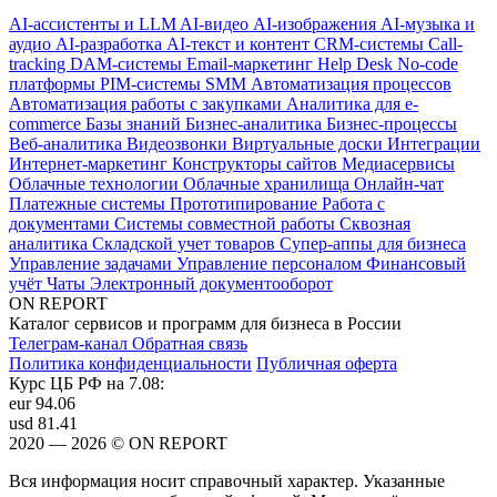
AI-ассистенты и LLM
AI-видео
AI-изображения
AI-музыка и
аудио
AI-разработка
AI-текст и контент
CRM-системы
Call-
tracking
DAM-системы
Email-маркетинг
Help Desk
No-code
платформы
PIM-системы
SMM
Автоматизация процессов
Автоматизация работы с закупками
Аналитика для e-
commerce
Базы знаний
Бизнес-аналитика
Бизнес-процессы
Веб-аналитика
Видеозвонки
Виртуальные доски
Интеграции
Интернет-маркетинг
Конструкторы сайтов
Медиасервисы
Облачные технологии
Облачные хранилища
Онлайн-чат
Платежные системы
Прототипирование
Работа с
документами
Системы совместной работы
Сквозная
аналитика
Складской учет товаров
Супер-аппы для бизнеса
Управление задачами
Управление персоналом
Финансовый
учёт
Чаты
Электронный документооборот
ON REPORT
Каталог сервисов и программ для бизнеса в России
Телеграм-канал
Обратная связь
Политика конфиденциальности
Публичная оферта
Курс ЦБ РФ на 7.08:
eur
94.06
usd
81.41
2020 — 2026 © ON REPORT
Вся информация носит справочный характер. Указанные