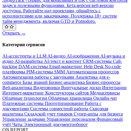
ЛидерТаск - сервис для мобильных и ПК с системой контроля
задач и полезными функциями. Бета-версия веб-версии
доступна. Работайте над проектами, общайтесь с
исполнителями или заказчиками. Поддержка 18+ систем
тайм-менеджмента, включая GTD и Pomodoro.
Открыть →
Категории сервисов
AI-ассистенты и LLM
AI-видео
AI-изображения
AI-музыка и
аудио
AI-разработка
AI-текст и контент
CRM-системы
Call-
tracking
DAM-системы
Email-маркетинг
Help Desk
No-code
платформы
PIM-системы
SMM
Автоматизация процессов
Автоматизация работы с закупками
Аналитика для e-
commerce
Базы знаний
Бизнес-аналитика
Бизнес-процессы
Веб-аналитика
Видеозвонки
Виртуальные доски
Интеграции
Интернет-маркетинг
Конструкторы сайтов
Медиасервисы
Облачные технологии
Облачные хранилища
Онлайн-чат
Платежные системы
Прототипирование
Работа с
документами
Системы совместной работы
Сквозная
аналитика
Складской учет товаров
Супер-аппы для бизнеса
Управление задачами
Управление персоналом
Финансовый
учёт
Чаты
Электронный документооборот
ON REPORT