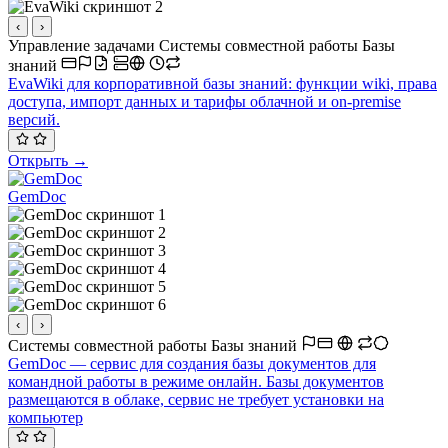
‹
›
Управление задачами
Системы совместной работы
Базы
знаний
EvaWiki для корпоративной базы знаний: функции wiki, права
доступа, импорт данных и тарифы облачной и on-premise
версий.
Открыть →
GemDoc
‹
›
Системы совместной работы
Базы знаний
GemDoc — сервис для создания базы документов для
командной работы в режиме онлайн. Базы документов
размещаются в облаке, сервис не требует установки на
компьютер