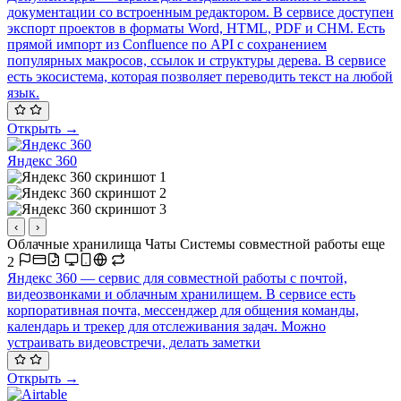
документации со встроенным редактором. В сервисе доступен
экспорт проектов в форматы Word, HTML, PDF и CHM. Есть
прямой импорт из Confluence по API с сохранением
популярных макросов, ссылок и структуры дерева. В сервисе
есть экосистема, которая позволяет переводить текст на любой
язык.
Открыть →
Яндекс 360
‹
›
Облачные хранилища
Чаты
Системы совместной работы
еще
2
Яндекс 360 — сервис для совместной работы с почтой,
видеозвонками и облачным хранилищем. В сервисе есть
корпоративная почта, мессенджер для общения команды,
календарь и трекер для отслеживания задач. Можно
устраивать видеовстречи, делать заметки
Открыть →