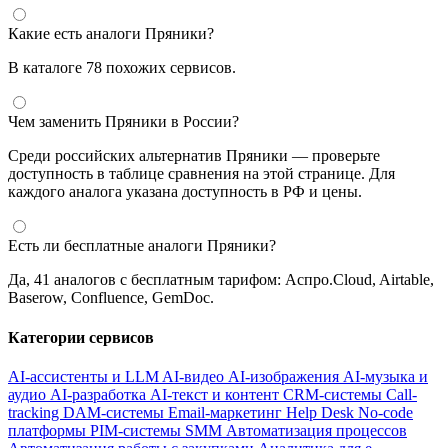
Какие есть аналоги Пряники?
В каталоге 78 похожих сервисов.
Чем заменить Пряники в России?
Среди российских альтернатив Пряники — проверьте
доступность в таблице сравнения на этой странице. Для
каждого аналога указана доступность в РФ и цены.
Есть ли бесплатные аналоги Пряники?
Да, 41 аналогов с бесплатным тарифом: Аспро.Cloud, Airtable,
Baserow, Confluence, GemDoc.
Категории сервисов
AI-ассистенты и LLM
AI-видео
AI-изображения
AI-музыка и
аудио
AI-разработка
AI-текст и контент
CRM-системы
Call-
tracking
DAM-системы
Email-маркетинг
Help Desk
No-code
платформы
PIM-системы
SMM
Автоматизация процессов