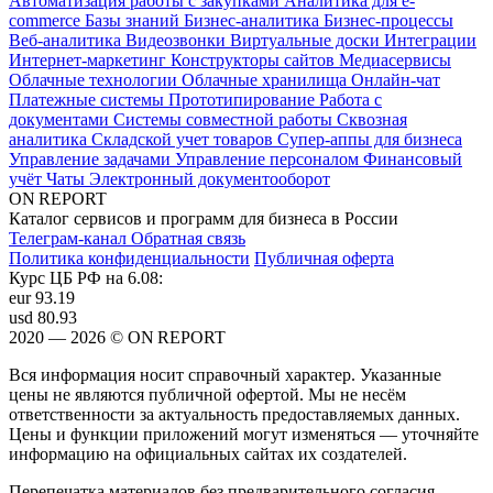
Автоматизация работы с закупками
Аналитика для e-
commerce
Базы знаний
Бизнес-аналитика
Бизнес-процессы
Веб-аналитика
Видеозвонки
Виртуальные доски
Интеграции
Интернет-маркетинг
Конструкторы сайтов
Медиасервисы
Облачные технологии
Облачные хранилища
Онлайн-чат
Платежные системы
Прототипирование
Работа с
документами
Системы совместной работы
Сквозная
аналитика
Складской учет товаров
Супер-аппы для бизнеса
Управление задачами
Управление персоналом
Финансовый
учёт
Чаты
Электронный документооборот
ON REPORT
Каталог сервисов и программ для бизнеса в России
Телеграм-канал
Обратная связь
Политика конфиденциальности
Публичная оферта
Курс ЦБ РФ на 6.08:
eur
93.19
usd
80.93
2020 — 2026 © ON REPORT
Вся информация носит справочный характер. Указанные
цены не являются публичной офертой. Мы не несём
ответственности за актуальность предоставляемых данных.
Цены и функции приложений могут изменяться — уточняйте
информацию на официальных сайтах их создателей.
Перепечатка материалов без предварительного согласия