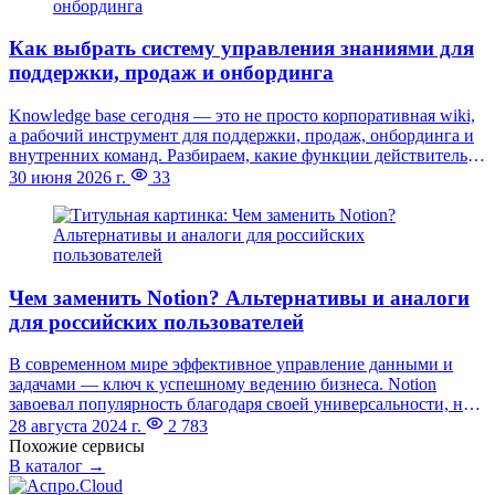
Как выбрать систему управления знаниями для
поддержки, продаж и онбординга
Knowledge base сегодня — это не просто корпоративная wiki,
а рабочий инструмент для поддержки, продаж, онбординга и
внутренних команд. Разбираем, какие функции действительно
важны при выборе системы управления знаниями и как не
30 июня 2026 г.
33
ошибиться с масштабированием.
Чем заменить Notion? Альтернативы и аналоги
для российских пользователей
В современном мире эффективное управление данными и
задачами — ключ к успешному ведению бизнеса. Notion
завоевал популярность благодаря своей универсальности, но,
к сожалению, не принимает оплату картами российских
28 августа 2024 г.
2 783
банков, что значительно усложняет использование сервиса
Похожие сервисы
бизнесом. В этой статье мы рассмотрим российские аналоги
В каталог →
Notion, которые помогут вам организовать базы знаний,