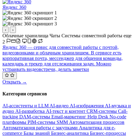
Яндекс 360
‹
›
Облачные хранилища
Чаты
Системы совместной работы
еще
2
Яндекс 360 — сервис для совместной работы с почтой,
видеозвонками и облачным хранилищем. В сервисе есть
корпоративная почта, мессенджер для общения команды,
календарь и трекер для отслеживания задач. Можно
устраивать видеовстречи, делать заметки
Открыть →
Категории сервисов
AI-ассистенты и LLM
AI-видео
AI-изображения
AI-музыка и
аудио
AI-разработка
AI-текст и контент
CRM-системы
Call-
tracking
DAM-системы
Email-маркетинг
Help Desk
No-code
платформы
PIM-системы
SMM
Автоматизация процессов
Автоматизация работы с закупками
Аналитика для e-
commerce
Базы знаний
Бизнес-аналитика
Бизнес-процессы