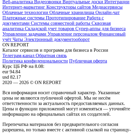
Веб-аналитика
Видеозвонки
Виртуальные доски
Интеграции
Интернет-маркетинг
Конструкторы сайтов
Медиасервисы
Облачные технологии
Облачные хранилища
Онлайн-чат
Платежные системы
Прототипирование
Работа с
документами
Системы совместной работы
Сквозная
аналитика
Складской учет товаров
Супер-аппы для бизнеса
Управление задачами
Управление персоналом
Финансовый
учёт
Чаты
Электронный документооборот
ON REPORT
Каталог сервисов и программ для бизнеса в России
Телеграм-канал
Обратная связь
Политика конфиденциальности
Публичная оферта
Курс ЦБ РФ на 8.08:
eur
94.84
usd
82.17
2020 — 2026 © ON REPORT
Вся информация носит справочный характер. Указанные
цены не являются публичной офертой. Мы не несём
ответственности за актуальность предоставляемых данных.
Цены и функции приложений могут изменяться — уточняйте
информацию на официальных сайтах их создателей.
Перепечатка материалов без предварительного согласия
разрешена, но только вместе с активной ссылкой на страницу-