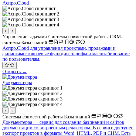
управлять проектами и систематизировать информацию так
Аспро.Cloud
же эффективно, как и зарубежный сервис.
‹
›
Управление задачами
Системы совместной работы
CRM-
системы
Базы знаний
Аспро.Cloud для управления проектами, продажами и
финансами: ключевые функции, тарифы и масштабирование
по пользователям.
Открыть →
Документерра
‹
›
Системы совместной работы
Базы знаний
Документерра — сервис для создания баз знаний и сайтов
документации со встроенным редактором. В сервисе доступен
экспорт проектов в форматы Word, HTML, PDF и CHM. Есть