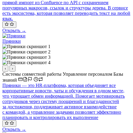
прямой импорт из Confluence по API с сохранением
популярных макросов, ссылок и структуры дерева. В сервисе
есть экосистема, которая позволяет переводить текст на любой
язык.
Открыть →
Пряники
‹
›
Системы совместной работы
Управление персоналом
Базы
знаний
Пряники — это HR-платформа, которая объединяет все
корпоративные новости, чаты и обсуждения в одном месте,
что упрощает обмен информацией. Помогает мотивировать
сотрудников через систему поощрений и благодарностей
за достижения, поддерживает активное взаимодействие
с командой, а управление задачами позволяет эффективно
планировать и контролировать их выполнение
Открыть →