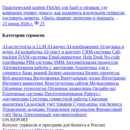
Практический разбор FinOps для SaaS и облаков: где
компании теряют деньги, как назначить владельцев сервисов,
поставить лимиты, убрать лишние лицензии и показать
эффект в отчетности для финансового блока.
23 июня 2026 г.
25
Категории сервисов
AI-ассистенты и LLM
AI-видео
AI-изображения
AI-музыка и
аудио
AI-разработка
AI-текст и контент
CRM-системы
Call-
tracking
DAM-системы
Email-маркетинг
Help Desk
No-code
платформы
PIM-системы
SMM
Автоматизация процессов
Автоматизация работы с закупками
Аналитика для e-
commerce
Базы знаний
Бизнес-аналитика
Бизнес-процессы
Веб-аналитика
Видеозвонки
Виртуальные доски
Интеграции
Интернет-маркетинг
Конструкторы сайтов
Медиасервисы
Облачные технологии
Облачные хранилища
Онлайн-чат
Платежные системы
Прототипирование
Работа с
документами
Системы совместной работы
Сквозная
аналитика
Складской учет товаров
Супер-аппы для бизнеса
Управление задачами
Управление персоналом
Финансовый
учёт
Чаты
Электронный документооборот
ON REPORT
Каталог сервисов и программ для бизнеса в России