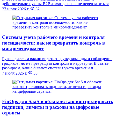
действительно нужны B2B-команде и как не переплатить за
лишний стек.
27 июля 2026 г.
32
Системы учета рабочего времени и контроля
посещаемости: как не превратить контроль в
микроменеджмент
Руководителям важно видеть загрузку команды и соблюдение
графиков, но не превращать контроль в недоверие. В статье
разбираем, какие бывают системы учета времени и
посещаемости, чем отличается аналитика от
7 июля 2026 г.
38
микроменеджмента и на что смотреть при выборе сервиса.
FinOps для SaaS и облаков: как контролировать
подписки, лимиты и расходы на цифровые
сервисы