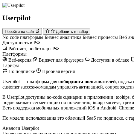
Userpilot
Перейти на сайт
Добавить в набор
No-code платформы
Бизнес-аналитика
Бизнес-процессы
Веб-ан
Доступность в РФ
Работает, но без карт РФ
Платформы
Веб-версия
Виджет для браузеров
Доступен в облаке
Тарифы
По подписке
Пробная версия
Userpilot — платформа для
онбординга пользователей
, подска
customer success-командам управлять активацией, сопровожде
В Userpilot доступны no-code сценарии в приложении: tooltips
поддерживает сегментацию по поведению, in-app surveys, трек
Есть поддержка мобильных приложений iOS и Android, Chrome E
По модели использования это облачный SaaS по подписке, с тар
Аналоги Userpilot
Проверенные альтернативы с описанием и сравнением