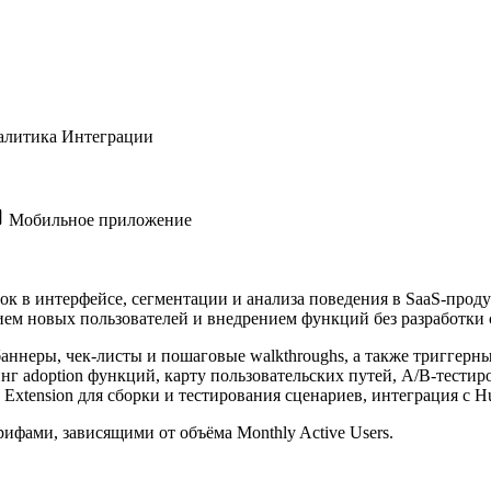
алитика
Интеграции
Мобильное приложение
зок в интерфейсе, сегментации и анализа поведения в SaaS-про
нием новых пользователей и внедрением функций без разработк
, баннеры, чек-листы и пошаговые walkthroughs, а также триггер
инг adoption функций, карту пользовательских путей, A/B-тести
xtension для сборки и тестирования сценариев, интеграция с H
ифами, зависящими от объёма Monthly Active Users.