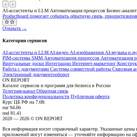
‹
›
AI-ассистенты и LLM
Автоматизация процессов
Бизнес-анали
Productboard помогает собирать обратную связь, приоритизиро
Открыть →
Категории сервисов
AI-ассистенты и LLM
AI-видео
AI-изображения
AI-музыка и а
PIM-системы
SMM
Автоматизация процессов
Автоматизация р
Виртуальные доски
Интеграции
Интернет-маркетинг
Конструк
Работа с документами
Системы совместной работы
Сквозная а
Электронный документооборот
ON REPORT
Каталог сервисов и программ для бизнеса в России
Телеграм-канал
Обратная связь
Политика конфиденциальности
Публичная оферта
Курс ЦБ РФ на 7.08:
eur
94.06
usd
81.41
2020 — 2026 © ON REPORT
Вся информация носит справочный характер. Указанные цены 
приложений могут изменяться — уточняйте информацию на офи