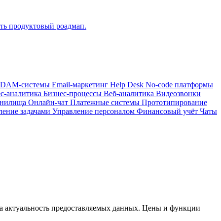
ать продуктовый роадмап.
DAM-системы
Email-маркетинг
Help Desk
No-code платформы
ес-аналитика
Бизнес-процессы
Веб-аналитика
Видеозвонки
анилища
Онлайн-чат
Платежные системы
Прототипирование
ление задачами
Управление персоналом
Финансовый учёт
Чаты
за актуальность предоставляемых данных. Цены и функции