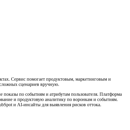
дуктах. Сервис помогает продуктовым, маркетинговым и
и сложных сценариев вручную.
ные показы по событиям и атрибутам пользователя. Платформа
рование и продуктовую аналитику по воронкам и событиям.
ubSpot и AI-инсайты для выявления рисков оттока.