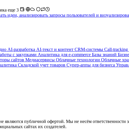
тика
еще 3
вать идеи, анализировать запросы пользователей и визуализиров
удио
AI-разработка
AI-текст и контент
CRM-системы
Call-tracking
аботы с закупками
Аналитика для e-commerce
Базы знаний
Бизн
торы сайтов
Медиасервисы
Облачные технологии
Облачные хр
налитика
Складской учет товаров
Супер-аппы для бизнеса
Управ
не являются публичной офертой. Мы не несём ответственности 
циальных сайтах их создателей.