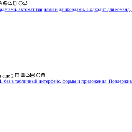
адачами, автоматизациями и дашбордами. Подходит для команд,
ы
еще 2
-баз в табличный интерфейс, формы и приложения. Поддерживает