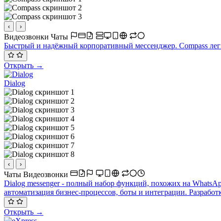
‹
›
Видеозвонки
Чаты
Быстрый и надёжный корпоративный мессенджер. Compass легк
Открыть →
Dialog
‹
›
Чаты
Видеозвонки
Dialog messenger - полный набор функций, похожих на WhatsA
автоматизация бизнес-процессов, боты и интеграции. Разраб
Открыть →