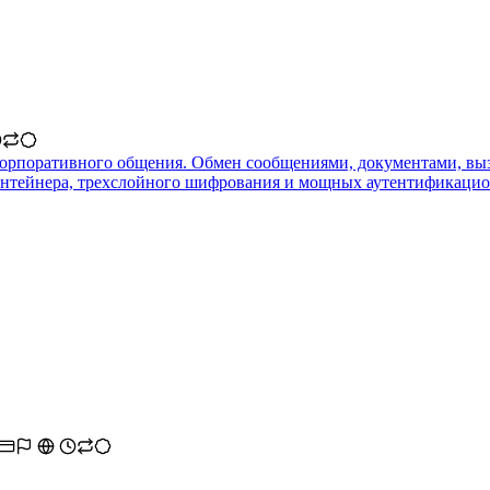
корпоративного общения. Обмен сообщениями, документами, вызо
онтейнера, трехслойного шифрования и мощных аутентификацио