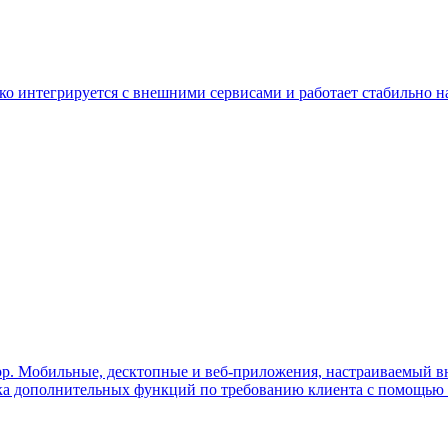
о интегрируется с внешними сервисами и работает стабильно н
pp. Мобильные, десктопные и веб-приложения, настраиваемый вн
отка дополнительных функций по требованию клиента с помощью