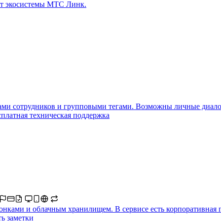
 от экосистемы МТС Линк.
сами сотрудников и групповыми тегами. Возможны личные диало
есплатная техническая поддержка
онками и облачным хранилищем. В сервисе есть корпоративная п
ть заметки