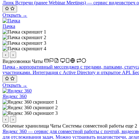
Линк Встречи (ранее Webinar Meetings) — сервис видеовстреч
Открыть →
Пачка
‹
›
Видеозвонки
Чаты
Пачка - корпоративный мессенджер с тредами, папками, стату
участниками. Интеграция с Active Directory и открытое API. Б
Открыть →
Яндекс 360
‹
›
Облачные хранилища
Чаты
Системы совместной работы
еще 2
Яндекс 360 — сервис для совместной работы с почтой, видеозв
для отслеживания задач. Можно устраивать видеовстречи, дела