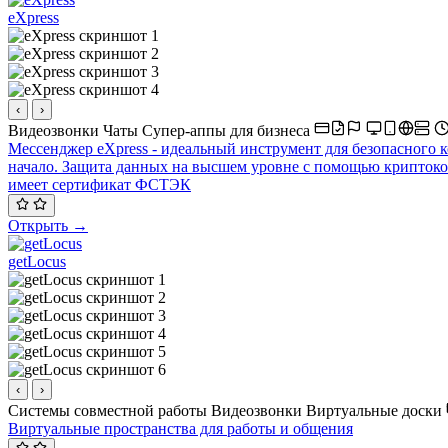
eXpress
‹
›
Видеозвонки
Чаты
Супер-аппы для бизнеса
Мессенджер eXpress - идеальный инструмент для безопасного 
начало. Защита данных на высшем уровне с помощью крипток
имеет сертификат ФСТЭК
Открыть →
getLocus
‹
›
Системы совместной работы
Видеозвонки
Виртуальные доски
Виртуальные пространства для работы и общения