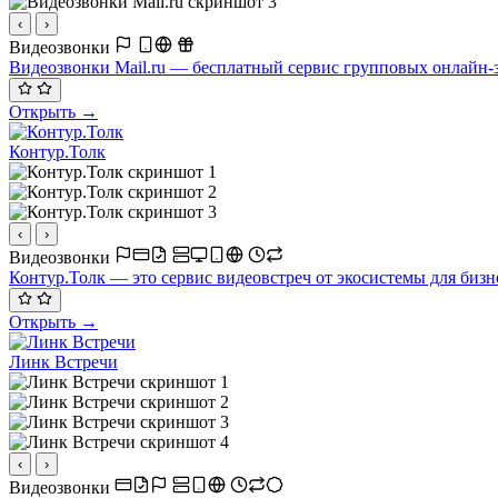
‹
›
Видеозвонки
Видеозвонки Mail.ru — бесплатный сервис групповых онлайн-з
Открыть →
Контур.Толк
‹
›
Видеозвонки
Контур.Толк — это сервис видеовстреч от экосистемы для бизн
Открыть →
Линк Встречи
‹
›
Видеозвонки