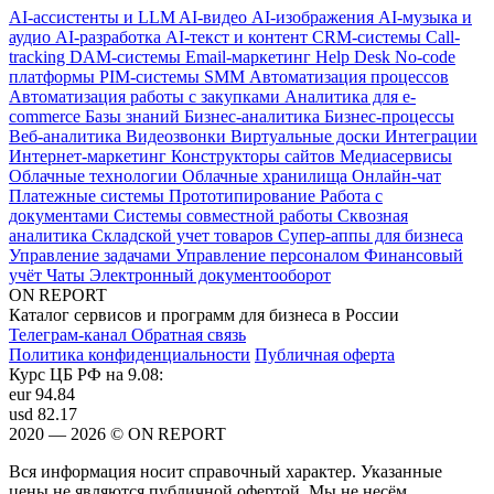
AI-ассистенты и LLM
AI-видео
AI-изображения
AI-музыка и
аудио
AI-разработка
AI-текст и контент
CRM-системы
Call-
tracking
DAM-системы
Email-маркетинг
Help Desk
No-code
платформы
PIM-системы
SMM
Автоматизация процессов
Автоматизация работы с закупками
Аналитика для e-
commerce
Базы знаний
Бизнес-аналитика
Бизнес-процессы
Веб-аналитика
Видеозвонки
Виртуальные доски
Интеграции
Интернет-маркетинг
Конструкторы сайтов
Медиасервисы
Облачные технологии
Облачные хранилища
Онлайн-чат
Платежные системы
Прототипирование
Работа с
документами
Системы совместной работы
Сквозная
аналитика
Складской учет товаров
Супер-аппы для бизнеса
Управление задачами
Управление персоналом
Финансовый
учёт
Чаты
Электронный документооборот
ON REPORT
Каталог сервисов и программ для бизнеса в России
Телеграм-канал
Обратная связь
Политика конфиденциальности
Публичная оферта
Курс ЦБ РФ на 9.08:
eur
94.84
usd
82.17
2020 — 2026 © ON REPORT
Вся информация носит справочный характер. Указанные
цены не являются публичной офертой. Мы не несём