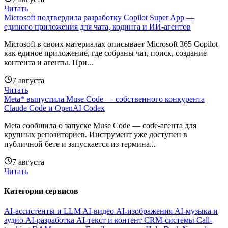
Читать
Microsoft подтвердила разработку Copilot Super App —
единого приложения для чата, кодинга и ИИ-агентов
Microsoft в своих материалах описывает Microsoft 365 Copilot
как единое приложение, где собраны чат, поиск, создание
контента и агенты. При...
7 августа
Читать
Meta* выпустила Muse Code — собственного конкурента
Claude Code и OpenAI Codex
Meta сообщила о запуске Muse Code — code-агента для
крупных репозиториев. Инструмент уже доступен в
публичной бете и запускается из термина...
7 августа
Читать
Категории сервисов
AI-ассистенты и LLM
AI-видео
AI-изображения
AI-музыка и
аудио
AI-разработка
AI-текст и контент
CRM-системы
Call-