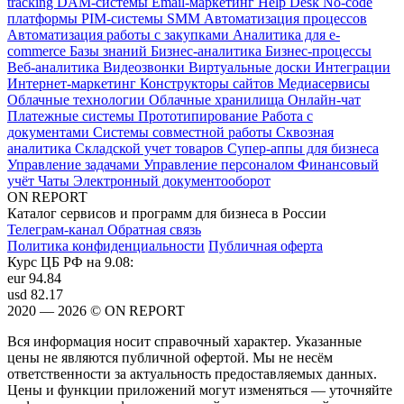
tracking
DAM-системы
Email-маркетинг
Help Desk
No-code
платформы
PIM-системы
SMM
Автоматизация процессов
Автоматизация работы с закупками
Аналитика для e-
commerce
Базы знаний
Бизнес-аналитика
Бизнес-процессы
Веб-аналитика
Видеозвонки
Виртуальные доски
Интеграции
Интернет-маркетинг
Конструкторы сайтов
Медиасервисы
Облачные технологии
Облачные хранилища
Онлайн-чат
Платежные системы
Прототипирование
Работа с
документами
Системы совместной работы
Сквозная
аналитика
Складской учет товаров
Супер-аппы для бизнеса
Управление задачами
Управление персоналом
Финансовый
учёт
Чаты
Электронный документооборот
ON REPORT
Каталог сервисов и программ для бизнеса в России
Телеграм-канал
Обратная связь
Политика конфиденциальности
Публичная оферта
Курс ЦБ РФ на 9.08:
eur
94.84
usd
82.17
2020 — 2026 © ON REPORT
Вся информация носит справочный характер. Указанные
цены не являются публичной офертой. Мы не несём
ответственности за актуальность предоставляемых данных.
Цены и функции приложений могут изменяться — уточняйте