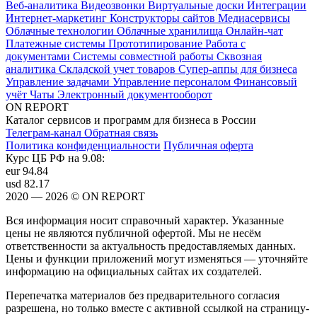
Веб-аналитика
Видеозвонки
Виртуальные доски
Интеграции
Интернет-маркетинг
Конструкторы сайтов
Медиасервисы
Облачные технологии
Облачные хранилища
Онлайн-чат
Платежные системы
Прототипирование
Работа с
документами
Системы совместной работы
Сквозная
аналитика
Складской учет товаров
Супер-аппы для бизнеса
Управление задачами
Управление персоналом
Финансовый
учёт
Чаты
Электронный документооборот
ON REPORT
Каталог сервисов и программ для бизнеса в России
Телеграм-канал
Обратная связь
Политика конфиденциальности
Публичная оферта
Курс ЦБ РФ на 9.08:
eur
94.84
usd
82.17
2020 — 2026 © ON REPORT
Вся информация носит справочный характер. Указанные
цены не являются публичной офертой. Мы не несём
ответственности за актуальность предоставляемых данных.
Цены и функции приложений могут изменяться — уточняйте
информацию на официальных сайтах их создателей.
Перепечатка материалов без предварительного согласия
разрешена, но только вместе с активной ссылкой на страницу-