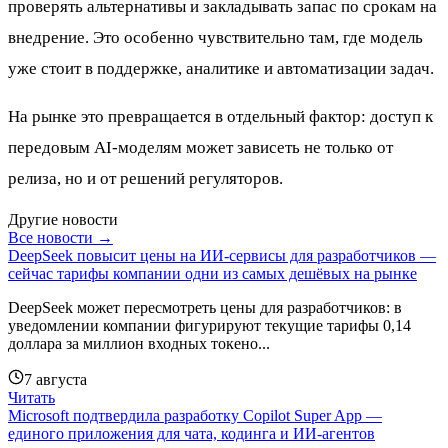
проверять альтернативы и закладывать запас по срокам на
внедрение. Это особенно чувствительно там, где модель
уже стоит в поддержке, аналитике и автоматизации задач.
На рынке это превращается в отдельный фактор: доступ к
передовым AI-моделям может зависеть не только от
релиза, но и от решений регуляторов.
Другие новости
Все новости →
DeepSeek повысит цены на ИИ-сервисы для разработчиков —
сейчас тарифы компании одни из самых дешёвых на рынке
DeepSeek может пересмотреть цены для разработчиков: в
уведомлении компании фигурируют текущие тарифы 0,14
доллара за миллион входных токено...
7 августа
Читать
Microsoft подтвердила разработку Copilot Super App —
единого приложения для чата, кодинга и ИИ-агентов