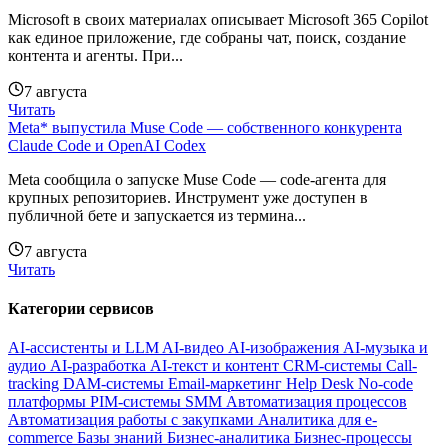
Microsoft в своих материалах описывает Microsoft 365 Copilot
как единое приложение, где собраны чат, поиск, создание
контента и агенты. При...
7 августа
Читать
Meta* выпустила Muse Code — собственного конкурента
Claude Code и OpenAI Codex
Meta сообщила о запуске Muse Code — code-агента для
крупных репозиториев. Инструмент уже доступен в
публичной бете и запускается из термина...
7 августа
Читать
Категории сервисов
AI-ассистенты и LLM
AI-видео
AI-изображения
AI-музыка и
аудио
AI-разработка
AI-текст и контент
CRM-системы
Call-
tracking
DAM-системы
Email-маркетинг
Help Desk
No-code
платформы
PIM-системы
SMM
Автоматизация процессов
Автоматизация работы с закупками
Аналитика для e-
commerce
Базы знаний
Бизнес-аналитика
Бизнес-процессы