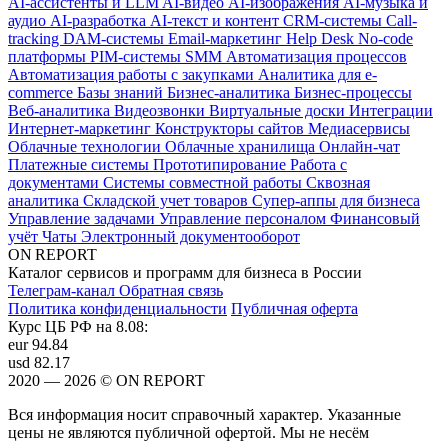
AI-ассистенты и LLM
AI-видео
AI-изображения
AI-музыка и
аудио
AI-разработка
AI-текст и контент
CRM-системы
Call-
tracking
DAM-системы
Email-маркетинг
Help Desk
No-code
платформы
PIM-системы
SMM
Автоматизация процессов
Автоматизация работы с закупками
Аналитика для e-
commerce
Базы знаний
Бизнес-аналитика
Бизнес-процессы
Веб-аналитика
Видеозвонки
Виртуальные доски
Интеграции
Интернет-маркетинг
Конструкторы сайтов
Медиасервисы
Облачные технологии
Облачные хранилища
Онлайн-чат
Платежные системы
Прототипирование
Работа с
документами
Системы совместной работы
Сквозная
аналитика
Складской учет товаров
Супер-аппы для бизнеса
Управление задачами
Управление персоналом
Финансовый
учёт
Чаты
Электронный документооборот
ON REPORT
Каталог сервисов и программ для бизнеса в России
Телеграм-канал
Обратная связь
Политика конфиденциальности
Публичная оферта
Курс ЦБ РФ на 8.08:
eur
94.84
usd
82.17
2020 — 2026 © ON REPORT
Вся информация носит справочный характер. Указанные
цены не являются публичной офертой. Мы не несём