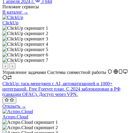
функциональные решения российского производства — таск-
1 апреля 2024 г.
3 044
менеджеры с бесплатным пробным периодом. Выбирайте
Похожие сервисы
понравившийся и примеряйте на свои бизнес-процессы: без
В каталог →
расходов на тесты.
ClickUp
‹
›
Управление задачами
Системы совместной работы
ClickUp: таск-менеджер с AI, автоматизацией и 1000+
интеграций. Free Forever план. С 2024 заблокирован в РФ
(санкции OFAC). Доступ через VPN.
Открыть →
Аспро.Cloud