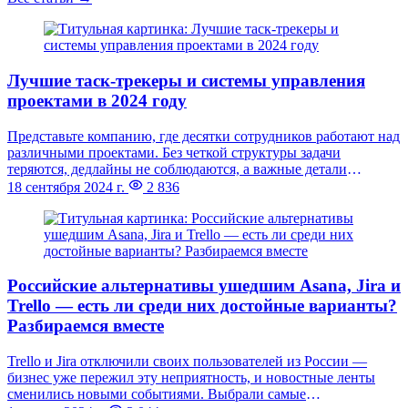
Лучшие таск-трекеры и системы управления
проектами в 2024 году
Представьте компанию, где десятки сотрудников работают над
различными проектами. Без четкой структуры задачи
теряются, дедлайны не соблюдаются, а важные детали
забываются. Именно для таких случаев и нужны таск-трекеры
18 сентября 2024 г.
2 836
и системы управления проектами. Они помогают
планировать задачи, распределять их между сотрудниками и
следить за их выполнением в реальном времени.
Российские альтернативы ушедшим Asana, Jira и
Trello — есть ли среди них достойные варианты?
Разбираемся вместе
Trello и Jira отключили своих пользователей из России —
бизнес уже пережил эту неприятность, и новостные ленты
сменились новыми событиями. Выбрали самые