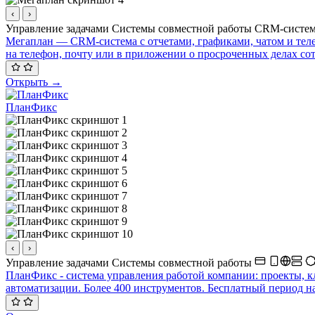
‹
›
Управление задачами
Системы совместной работы
CRM-систе
Мегаплан — CRM-система с отчетами, графиками, чатом и теле
на телефон, почту или в приложении о просроченных делах со
Открыть →
ПланФикс
‹
›
Управление задачами
Системы совместной работы
ПланФикс - система управления работой компании: проекты, 
автоматизации. Более 400 инструментов. Бесплатный период н