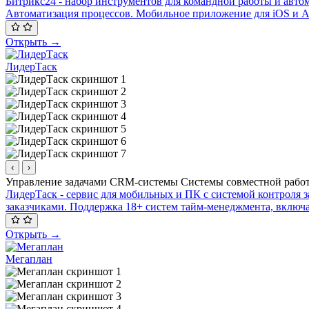
Битрикс24 - набор инструментов для командной работы и автом
Автоматизация процессов. Мобильное приложение для iOS и A
Открыть →
ЛидерТаск
‹
›
Управление задачами
CRM-системы
Системы совместной раб
ЛидерТаск - сервис для мобильных и ПК с системой контроля з
заказчиками. Поддержка 18+ систем тайм-менеджмента, включ
Открыть →
Мегаплан