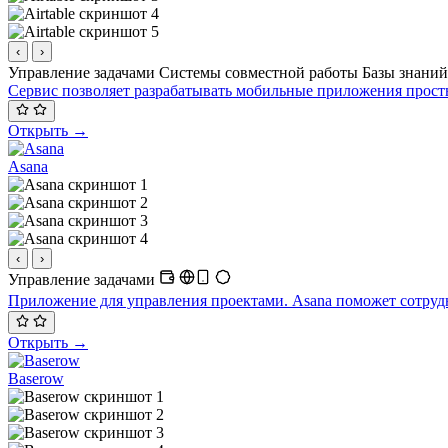
‹
›
Управление задачами
Системы совместной работы
Базы знани
Сервис позволяет разрабатывать мобильные приложения прост
Открыть →
Asana
‹
›
Управление задачами
Приложение для управления проектами. Asana поможет сотруд
Открыть →
Baserow