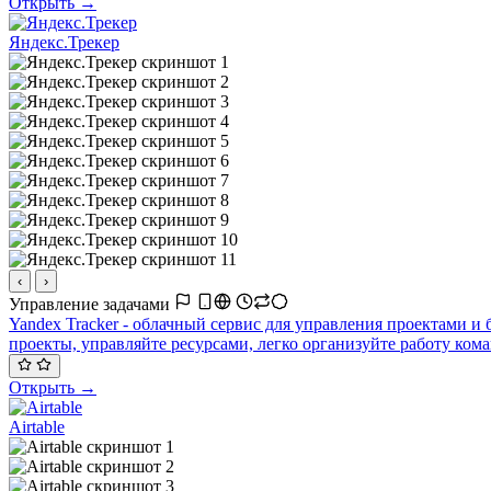
Открыть →
Яндекс.Трекер
‹
›
Управление задачами
Yandex Tracker - облачный сервис для управления проектами и
проекты, управляйте ресурсами, легко организуйте работу ком
Открыть →
Airtable