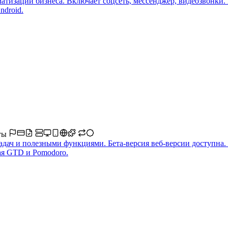
атизации бизнеса. Включает соцсеть, мессенджер, видеозвонки.
ndroid.
оты
адач и полезными функциями. Бета-версия веб-версии доступна.
ая GTD и Pomodoro.