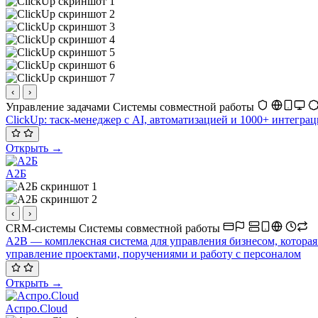
‹
›
Управление задачами
Системы совместной работы
ClickUp: таск-менеджер с AI, автоматизацией и 1000+ интеграц
Открыть →
А2Б
‹
›
CRM-системы
Системы совместной работы
A2B — комплексная система для управления бизнесом, котора
управление проектами, поручениями и работу с персоналом
Открыть →
Аспро.Cloud