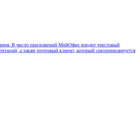
ования. В число приложений МойОфис входит текстовый
ентаций, а также почтовый клиент, который синхронизируется