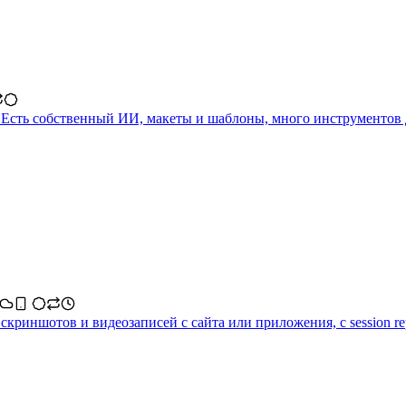
 Есть собственный ИИ, макеты и шаблоны, много инструментов 
скриншотов и видеозаписей с сайта или приложения, с session rep