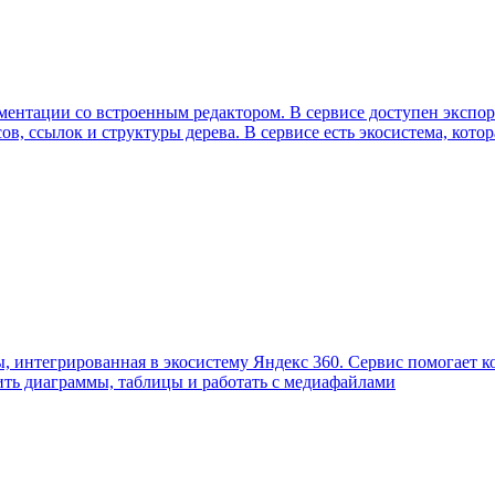
ументации со встроенным редактором. В сервисе доступен эксп
в, ссылок и структуры дерева. В сервисе есть экосистема, котор
, интегрированная в экосистему Яндекс 360. Сервис помогает к
оить диаграммы, таблицы и работать с медиафайлами