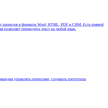
орт проектов в форматы Word, HTML, PDF и CHM. Есть прямой
ая позволяет переводить текст на любой язык.
омандам управлять проектами, создавать прототипы