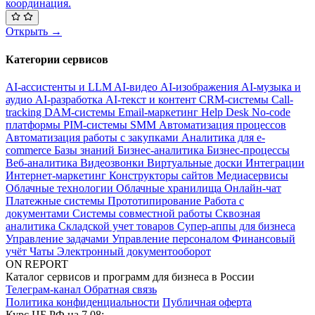
координация.
Открыть →
Категории сервисов
AI-ассистенты и LLM
AI-видео
AI-изображения
AI-музыка и
аудио
AI-разработка
AI-текст и контент
CRM-системы
Call-
tracking
DAM-системы
Email-маркетинг
Help Desk
No-code
платформы
PIM-системы
SMM
Автоматизация процессов
Автоматизация работы с закупками
Аналитика для e-
commerce
Базы знаний
Бизнес-аналитика
Бизнес-процессы
Веб-аналитика
Видеозвонки
Виртуальные доски
Интеграции
Интернет-маркетинг
Конструкторы сайтов
Медиасервисы
Облачные технологии
Облачные хранилища
Онлайн-чат
Платежные системы
Прототипирование
Работа с
документами
Системы совместной работы
Сквозная
аналитика
Складской учет товаров
Супер-аппы для бизнеса
Управление задачами
Управление персоналом
Финансовый
учёт
Чаты
Электронный документооборот
ON REPORT
Каталог сервисов и программ для бизнеса в России
Телеграм-канал
Обратная связь
Политика конфиденциальности
Публичная оферта
Курс ЦБ РФ на 7.08: