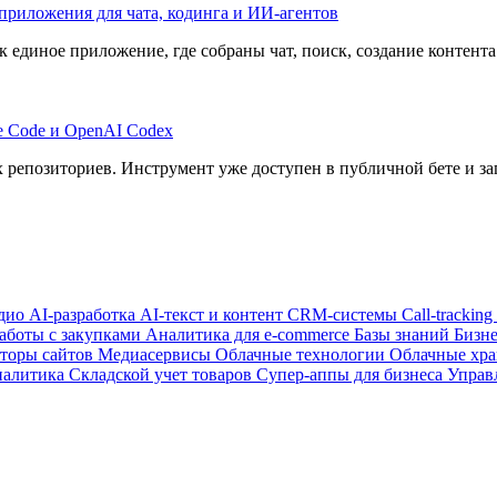
 приложения для чата, кодинга и ИИ-агентов
ак единое приложение, где собраны чат, поиск, создание контента
e Code и OpenAI Codex
 репозиториев. Инструмент уже доступен в публичной бете и зап
удио
AI-разработка
AI-текст и контент
CRM-системы
Call-tracking
аботы с закупками
Аналитика для e-commerce
Базы знаний
Бизн
торы сайтов
Медиасервисы
Облачные технологии
Облачные хр
налитика
Складской учет товаров
Супер-аппы для бизнеса
Управ