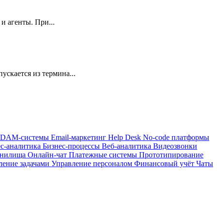
 и агенты. При...
ускается из термина...
DAM-системы
Email-маркетинг
Help Desk
No-code платформы
ес-аналитика
Бизнес-процессы
Веб-аналитика
Видеозвонки
анилища
Онлайн-чат
Платежные системы
Прототипирование
ление задачами
Управление персоналом
Финансовый учёт
Чаты