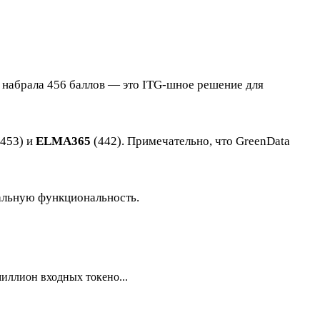
набрала 456 баллов — это ITG-шное решение для
453) и
ELMA365
(442). Примечательно, что GreenData
еальную функциональность.
иллион входных токено...