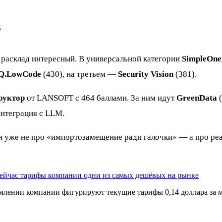
6
 расклад интересный. В универсальной категории
SimpleOne
 Q.LowCode
(430), на третьем —
Security Vision
(381).
руктор
от LANSOFT с 464 баллами. За ним идут
GreenData
(
интеграция с LLM.
и он уже не про «импортозамещение ради галочки» — а про р
ейчас тарифы компании одни из самых дешёвых на рынке
омлении компании фигурируют текущие тарифы 0,14 доллара за м