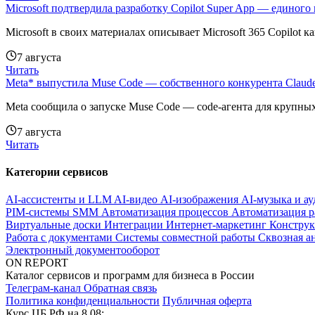
Microsoft подтвердила разработку Copilot Super App — единого
Microsoft в своих материалах описывает Microsoft 365 Copilot к
7 августа
Читать
Meta* выпустила Muse Code — собственного конкурента Claud
Meta сообщила о запуске Muse Code — code-агента для крупных
7 августа
Читать
Категории сервисов
AI-ассистенты и LLM
AI-видео
AI-изображения
AI-музыка и а
PIM-системы
SMM
Автоматизация процессов
Автоматизация р
Виртуальные доски
Интеграции
Интернет-маркетинг
Конструк
Работа с документами
Системы совместной работы
Сквозная а
Электронный документооборот
ON REPORT
Каталог сервисов и программ для бизнеса в России
Телеграм-канал
Обратная связь
Политика конфиденциальности
Публичная оферта
Курс ЦБ РФ на 8.08: