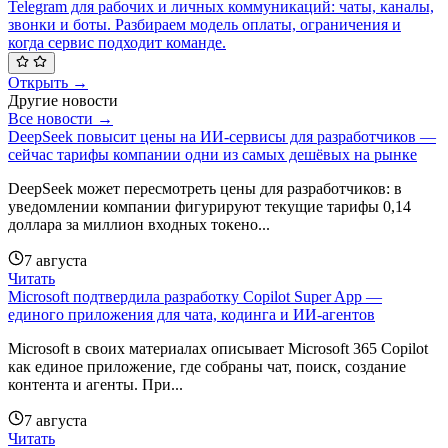
Telegram для рабочих и личных коммуникаций: чаты, каналы,
звонки и боты. Разбираем модель оплаты, ограничения и
когда сервис подходит команде.
Открыть →
Другие новости
Все новости →
DeepSeek повысит цены на ИИ-сервисы для разработчиков —
сейчас тарифы компании одни из самых дешёвых на рынке
DeepSeek может пересмотреть цены для разработчиков: в
уведомлении компании фигурируют текущие тарифы 0,14
доллара за миллион входных токено...
7 августа
Читать
Microsoft подтвердила разработку Copilot Super App —
единого приложения для чата, кодинга и ИИ-агентов
Microsoft в своих материалах описывает Microsoft 365 Copilot
как единое приложение, где собраны чат, поиск, создание
контента и агенты. При...
7 августа
Читать