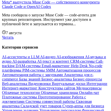
Meta* выпустила Muse Code — собственного конкурента
Claude Code и OpenAI Codex
Meta сообщила о запуске Muse Code — code-агента для
крупных репозиториев. Инструмент уже доступен в
публичной бете и запускается из термина...
7 августа
Читать
Категории сервисов
AI-ассистенты и LLM
AI-видео
AI-изображения
AI-музыка и
аудио
AI-разработка
AI-текст и контент
CRM-системы
Call-
tracking
DAM-системы
Email-маркетинг
Help Desk
No-code
платформы
PIM-системы
SMM
Автоматизация процессов
Автоматизация работы с закупками
Аналитика для e-
commerce
Базы знаний
Бизнес-аналитика
Бизнес-процессы
Веб-аналитика
Видеозвонки
Виртуальные доски
Интеграции
Интернет-маркетинг
Конструкторы сайтов
Медиасервисы
Облачные технологии
Облачные хранилища
Онлайн-чат
Платежные системы
Прототипирование
Работа с
документами
Системы совместной работы
Сквозная
аналитика
Складской учет товаров
Супер-аппы для бизнеса
Управление задачами
Управление персоналом
Финансовый