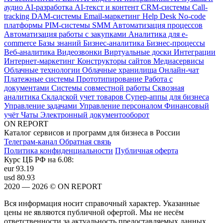
аудио
AI-разработка
AI-текст и контент
CRM-системы
Call-
tracking
DAM-системы
Email-маркетинг
Help Desk
No-code
платформы
PIM-системы
SMM
Автоматизация процессов
Автоматизация работы с закупками
Аналитика для e-
commerce
Базы знаний
Бизнес-аналитика
Бизнес-процессы
Веб-аналитика
Видеозвонки
Виртуальные доски
Интеграции
Интернет-маркетинг
Конструкторы сайтов
Медиасервисы
Облачные технологии
Облачные хранилища
Онлайн-чат
Платежные системы
Прототипирование
Работа с
документами
Системы совместной работы
Сквозная
аналитика
Складской учет товаров
Супер-аппы для бизнеса
Управление задачами
Управление персоналом
Финансовый
учёт
Чаты
Электронный документооборот
ON REPORT
Каталог сервисов и программ для бизнеса в России
Телеграм-канал
Обратная связь
Политика конфиденциальности
Публичная оферта
Курс ЦБ РФ на 6.08:
eur
93.19
usd
80.93
2020 — 2026 © ON REPORT
Вся информация носит справочный характер. Указанные
цены не являются публичной офертой. Мы не несём
ответственности за актуальность предоставляемых данных.