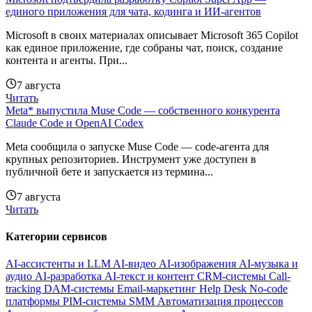
единого приложения для чата, кодинга и ИИ-агентов
Microsoft в своих материалах описывает Microsoft 365 Copilot
как единое приложение, где собраны чат, поиск, создание
контента и агенты. При...
7 августа
Читать
Meta* выпустила Muse Code — собственного конкурента
Claude Code и OpenAI Codex
Meta сообщила о запуске Muse Code — code-агента для
крупных репозиториев. Инструмент уже доступен в
публичной бете и запускается из термина...
7 августа
Читать
Категории сервисов
AI-ассистенты и LLM
AI-видео
AI-изображения
AI-музыка и
аудио
AI-разработка
AI-текст и контент
CRM-системы
Call-
tracking
DAM-системы
Email-маркетинг
Help Desk
No-code
платформы
PIM-системы
SMM
Автоматизация процессов