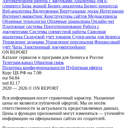
Автоматизация работы с закупками
Аналитика для e-
commerce
Базы знаний
Бизнес-аналитика
Бизнес-процессы
Веб-аналитика
Видеозвонки
Виртуальные доски
Интеграции
Интернет-маркетинг
Конструкторы сайтов
Медиасервисы
Облачные технологии
Облачные хранилища
Онлайн-чат
Платежные системы
Прототипирование
Работа с
документами
Системы совместной работы
Сквозная
аналитика
Складской учет товаров
Супер-аппы для бизнеса
Управление задачами
Управление персоналом
Финансовый
учёт
Чаты
Электронный документооборот
ON REPORT
Каталог сервисов и программ для бизнеса в России
Телеграм-канал
Обратная связь
Политика конфиденциальности
Публичная оферта
Курс ЦБ РФ на 7.08:
eur
94.84
usd
82.17
2020 — 2026 © ON REPORT
Вся информация носит справочный характер. Указанные
цены не являются публичной офертой. Мы не несём
ответственности за актуальность предоставляемых данных.
Цены и функции приложений могут изменяться — уточняйте
информацию на официальных сайтах их создателей.