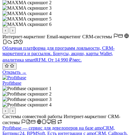
‹
›
Интернет-маркетинг
Email-маркетинг
CRM-системы
Облачная платформа для программ лояльности, CRM-
маркетинга и рассылок. Бонусы, акции, карты Wallet,
аналитика smartRFM. От 14 990 ₽/мес.
Открыть →
Profitbase
‹
›
Системы совместной работы
Интернет-маркетинг
CRM-
системы
Profitbase — сервис для девелоперов на базе amoCRM,
Битрикс24, BPMSoft. Есть интеграции с amoCRM, Calltouch,