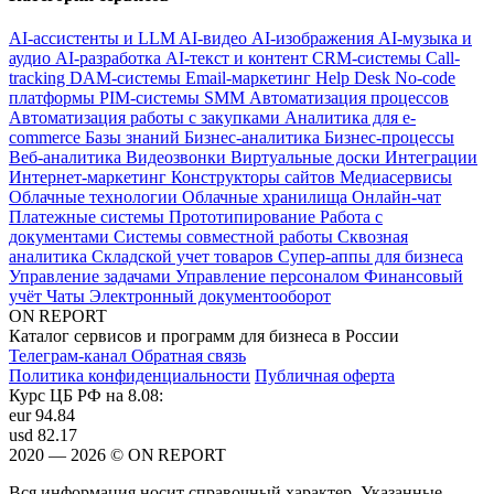
AI-ассистенты и LLM
AI-видео
AI-изображения
AI-музыка и
аудио
AI-разработка
AI-текст и контент
CRM-системы
Call-
tracking
DAM-системы
Email-маркетинг
Help Desk
No-code
платформы
PIM-системы
SMM
Автоматизация процессов
Автоматизация работы с закупками
Аналитика для e-
commerce
Базы знаний
Бизнес-аналитика
Бизнес-процессы
Веб-аналитика
Видеозвонки
Виртуальные доски
Интеграции
Интернет-маркетинг
Конструкторы сайтов
Медиасервисы
Облачные технологии
Облачные хранилища
Онлайн-чат
Платежные системы
Прототипирование
Работа с
документами
Системы совместной работы
Сквозная
аналитика
Складской учет товаров
Супер-аппы для бизнеса
Управление задачами
Управление персоналом
Финансовый
учёт
Чаты
Электронный документооборот
ON REPORT
Каталог сервисов и программ для бизнеса в России
Телеграм-канал
Обратная связь
Политика конфиденциальности
Публичная оферта
Курс ЦБ РФ на 8.08:
eur
94.84
usd
82.17
2020 — 2026 © ON REPORT
Вся информация носит справочный характер. Указанные