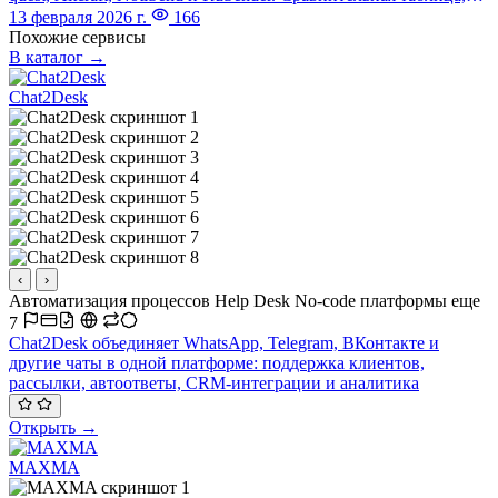
тарифы, плюсы и минусы, рекомендации по выбору.
13 февраля 2026 г.
166
Похожие сервисы
В каталог →
Chat2Desk
‹
›
Автоматизация процессов
Help Desk
No-code платформы
еще
7
Chat2Desk объединяет WhatsApp, Telegram, ВКонтакте и
другие чаты в одной платформе: поддержка клиентов,
рассылки, автоответы, CRM-интеграции и аналитика
Открыть →
MAXMA