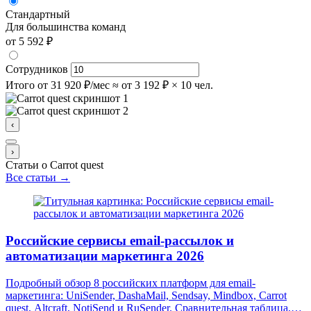
Стандартный
Для большинства команд
от 5 592 ₽
Сотрудников
Итого
от 31 920 ₽/мес
≈ от 3 192 ₽ × 10 чел.
‹
›
Статьи о Carrot quest
Все статьи →
Российские сервисы email-рассылок и
автоматизации маркетинга 2026
Подробный обзор 8 российских платформ для email-
маркетинга: UniSender, DashaMail, Sendsay, Mindbox, Carrot
quest, Altcraft, NotiSend и RuSender. Сравнительная таблица,