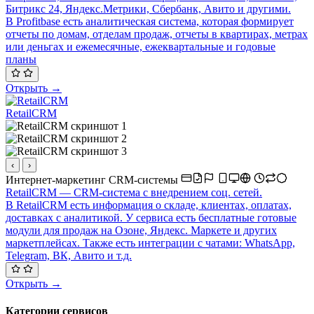
Битрикс 24, Яндекс.Метрики, Сбербанк, Авито и другими.
В Profitbase есть аналитическая система, которая формирует
отчеты по домам, отделам продаж, отчеты в квартирах, метрах
или деньгах и ежемесячные, ежеквартальные и годовые
планы
Открыть →
RetailCRM
‹
›
Интернет-маркетинг
CRM-системы
RetailCRM — CRM-система с внедрением соц. сетей.
В RetailCRM есть информация о складе, клиентах, оплатах,
доставках с аналитикой. У сервиса есть бесплатные готовые
модули для продаж на Озоне, Яндекс. Маркете и других
маркетплейсах. Также есть интеграции с чатами: WhatsApp,
Telegram, ВК, Авито и т.д.
Открыть →
Категории сервисов