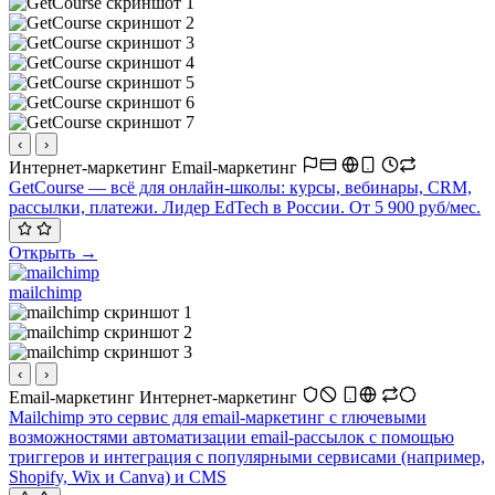
‹
›
Интернет-маркетинг
Email-маркетинг
GetCourse — всё для онлайн-школы: курсы, вебинары, CRM,
рассылки, платежи. Лидер EdTech в России. От 5 900 руб/мес.
Открыть →
mailchimp
‹
›
Email-маркетинг
Интернет-маркетинг
Mailchimp это сервис для email-маркетинг c rлючевыми
возможностями автоматизации email-рассылок с помощью
триггеров и интеграция с популярными сервисами (например,
Shopify, Wix и Canva) и CMS