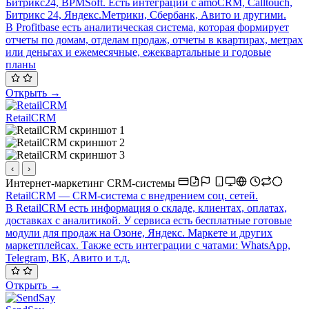
Битрикс24, BPMSoft. Есть интеграции с amoCRM, Calltouch,
Битрикс 24, Яндекс.Метрики, Сбербанк, Авито и другими.
В Profitbase есть аналитическая система, которая формирует
отчеты по домам, отделам продаж, отчеты в квартирах, метрах
или деньгах и ежемесячные, ежеквартальные и годовые
планы
Открыть →
RetailCRM
‹
›
Интернет-маркетинг
CRM-системы
RetailCRM — CRM-система с внедрением соц. сетей.
В RetailCRM есть информация о складе, клиентах, оплатах,
доставках с аналитикой. У сервиса есть бесплатные готовые
модули для продаж на Озоне, Яндекс. Маркете и других
маркетплейсах. Также есть интеграции с чатами: WhatsApp,
Telegram, ВК, Авито и т.д.
Открыть →