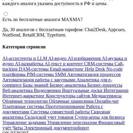
каждого аналога указана доступность в РФ и цены.
Есть ли бесплатные аналоги MAXMA?
Да, 30 аналогов с бесплатным тарифом: Chat2Desk, Appcues,
NotiSend, RetailCRM, Typeform.
Категории сервисов
AI-ассистенты и LLM
AI-видео
AI-изображения
AI-музыка и
аудио
AI-разработка
AI-текст и контент
CRM-системы
Call-
tracking
DAM-системы
Email-маркетинг
Help Desk
No-code
платформы
PIM-системы
SMM
Автоматизация процессов
Автоматизация работы с закупками
Аналитика для e-
commerce
Базы знаний
Бизнес-аналитика
Бизнес-процессы
Веб-аналитика
Видеозвонки
Виртуальные доски
Интеграции
Интернет-маркетинг
Конструкторы сайтов
Медиасервисы
Облачные технологии
Облачные хранилища
Онлайн-чат
Платежные системы
Прототипирование
Работа с
документами
Системы совместной работы
Сквозная
аналитика
Складской учет товаров
Супер-аппы для бизнеса
Управление задачами
Управление персоналом
Финансовый
учёт
Чаты
Электронный документооборот