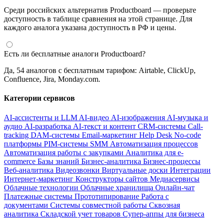
Среди российских альтернатив Productboard — проверьте
доступность в таблице сравнения на этой странице. Для
каждого аналога указана доступность в РФ и цены.
Есть ли бесплатные аналоги Productboard?
Да, 54 аналогов с бесплатным тарифом: Airtable, ClickUp,
Confluence, Jira, Monday.com.
Категории сервисов
AI-ассистенты и LLM
AI-видео
AI-изображения
AI-музыка и
аудио
AI-разработка
AI-текст и контент
CRM-системы
Call-
tracking
DAM-системы
Email-маркетинг
Help Desk
No-code
платформы
PIM-системы
SMM
Автоматизация процессов
Автоматизация работы с закупками
Аналитика для e-
commerce
Базы знаний
Бизнес-аналитика
Бизнес-процессы
Веб-аналитика
Видеозвонки
Виртуальные доски
Интеграции
Интернет-маркетинг
Конструкторы сайтов
Медиасервисы
Облачные технологии
Облачные хранилища
Онлайн-чат
Платежные системы
Прототипирование
Работа с
документами
Системы совместной работы
Сквозная
аналитика
Складской учет товаров
Супер-аппы для бизнеса