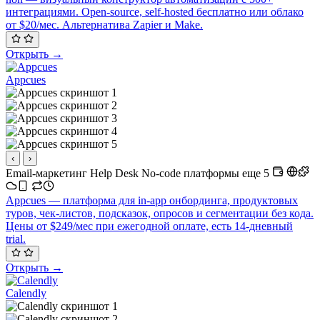
интеграциями. Open-source, self-hosted бесплатно или облако
от $20/мес. Альтернатива Zapier и Make.
Открыть →
Appcues
‹
›
Email-маркетинг
Help Desk
No-code платформы
еще 5
Appcues — платформа для in-app онбординга, продуктовых
туров, чек-листов, подсказок, опросов и сегментации без кода.
Цены от $249/мес при ежегодной оплате, есть 14-дневный
trial.
Открыть →
Calendly