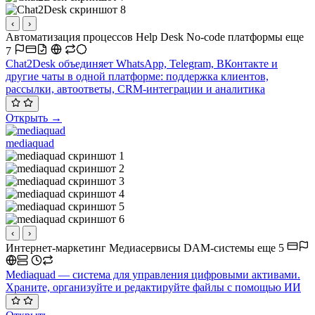
‹
›
Автоматизация процессов
Help Desk
No-code платформы
еще
7
Chat2Desk объединяет WhatsApp, Telegram, ВКонтакте и
другие чаты в одной платформе: поддержка клиентов,
рассылки, автоответы, CRM-интеграции и аналитика
Открыть →
mediaquad
‹
›
Интернет-маркетинг
Медиасервисы
DAM-системы
еще 5
Mediaquad — система для управления цифровыми активами.
Храните, организуйте и редактируйте файлы с помощью ИИ