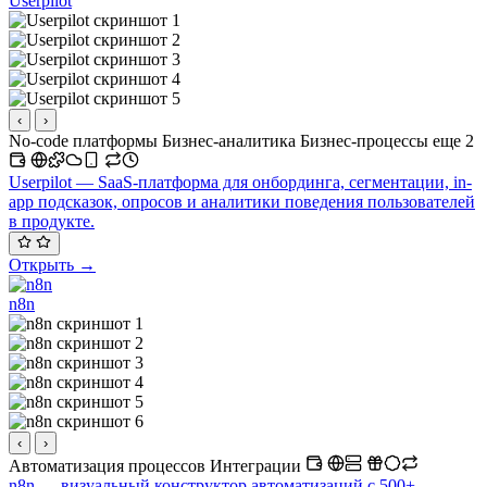
Userpilot
‹
›
No-code платформы
Бизнес-аналитика
Бизнес-процессы
еще 2
Userpilot — SaaS-платформа для онбординга, сегментации, in-
app подсказок, опросов и аналитики поведения пользователей
в продукте.
Открыть →
n8n
‹
›
Автоматизация процессов
Интеграции
n8n — визуальный конструктор автоматизаций с 500+