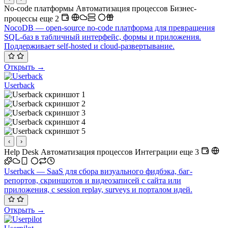
No-code платформы
Автоматизация процессов
Бизнес-
процессы
еще 2
NocoDB — open-source no-code платформа для превращения
SQL-баз в табличный интерфейс, формы и приложения.
Поддерживает self-hosted и cloud-развертывание.
Открыть →
Userback
‹
›
Help Desk
Автоматизация процессов
Интеграции
еще 3
Userback — SaaS для сбора визуального фидбэка, баг-
репортов, скриншотов и видеозаписей с сайта или
приложения, с session replay, surveys и порталом идей.
Открыть →