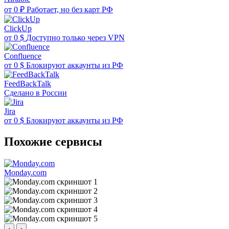
от
0 ₽
Работает, но без карт РФ
ClickUp
от
0 $
Доступно только через VPN
Confluence
от
0 $
Блокируют аккаунты из РФ
FeedBackTalk
Сделано в России
Jira
от
0 $
Блокируют аккаунты из РФ
Похожие сервисы
Monday.com
‹
›