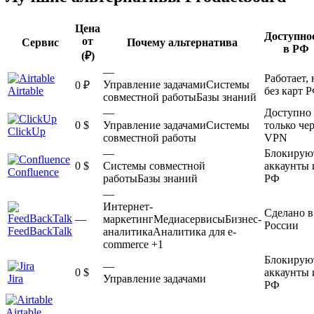
Цена
Доступно
от
Сервис
Почему альтернатива
в РФ
(₽)
—
Работает, 
Управление задачами
Системы
0 ₽
Airtable
без карт 
совместной работы
Базы знаний
—
Доступно
0 $
Управление задачами
Системы
только чер
ClickUp
совместной работы
VPN
—
Блокирую
0 $
Системы совместной
аккаунты 
Confluence
работы
Базы знаний
РФ
—
Интернет-
Сделано в
—
маркетинг
Медиасервисы
Бизнес-
России
FeedBackTalk
аналитика
Аналитика для e-
commerce
+1
Блокирую
—
0 $
аккаунты 
Jira
Управление задачами
РФ
Airtable