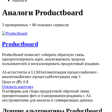
Аналоги
Аналоги Productboard
5 проверенных
+
80 похожих
сервисов
Productboard
Productboard помогает собирать обратную связь,
приоритизировать идеи, анализировать запросы
пользователей и визуализировать продуктовый роадмап.
AI-ассистенты и LLM
Автоматизация процессов
Бизнес-
аналитика
Бизнес-процессы
Интеграции
еще 1
Цена от
(₽)
:
0 $
Открыть карточку
Платформа для сбора продуктовой обратной связи,
приоритизации фич и планирования роадмапа с AI-
инструментами для анализа и суммаризации данных.
Лучшие альтернативы Productboard