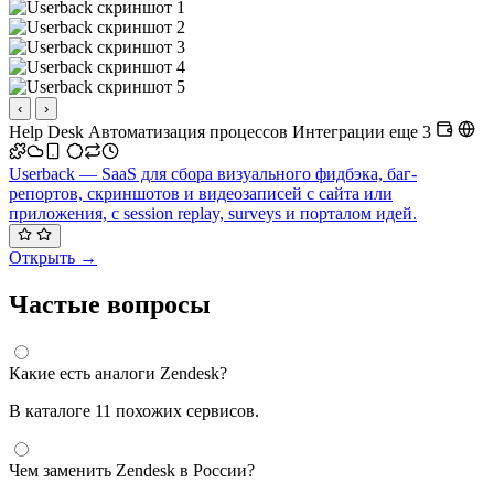
‹
›
Help Desk
Автоматизация процессов
Интеграции
еще 3
Userback — SaaS для сбора визуального фидбэка, баг-
репортов, скриншотов и видеозаписей с сайта или
приложения, с session replay, surveys и порталом идей.
Открыть →
Частые вопросы
Какие есть аналоги Zendesk?
В каталоге 11 похожих сервисов.
Чем заменить Zendesk в России?