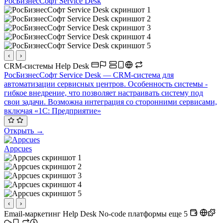
РосБизнесСофт Service Desk
‹
›
CRM-системы
Help Desk
РосБизнесСофт Service Desk — CRM-система для
автоматизации сервисных центров. Особенность системы -
гибкое внедрение, что позволяет настраивать систему под
свои задачи. Возможна интеграция со сторонними сервисами,
включая «1C: Предприятие»
Открыть →
Appcues
‹
›
Email-маркетинг
Help Desk
No-code платформы
еще 5