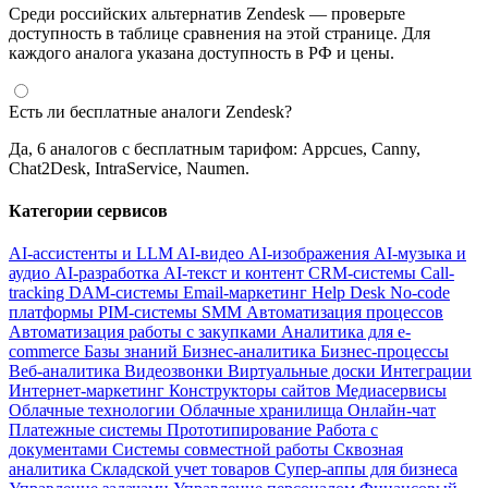
Среди российских альтернатив Zendesk — проверьте
доступность в таблице сравнения на этой странице. Для
каждого аналога указана доступность в РФ и цены.
Есть ли бесплатные аналоги Zendesk?
Да, 6 аналогов с бесплатным тарифом: Appcues, Canny,
Chat2Desk, IntraService, Naumen.
Категории сервисов
AI-ассистенты и LLM
AI-видео
AI-изображения
AI-музыка и
аудио
AI-разработка
AI-текст и контент
CRM-системы
Call-
tracking
DAM-системы
Email-маркетинг
Help Desk
No-code
платформы
PIM-системы
SMM
Автоматизация процессов
Автоматизация работы с закупками
Аналитика для e-
commerce
Базы знаний
Бизнес-аналитика
Бизнес-процессы
Веб-аналитика
Видеозвонки
Виртуальные доски
Интеграции
Интернет-маркетинг
Конструкторы сайтов
Медиасервисы
Облачные технологии
Облачные хранилища
Онлайн-чат
Платежные системы
Прототипирование
Работа с
документами
Системы совместной работы
Сквозная
аналитика
Складской учет товаров
Супер-аппы для бизнеса