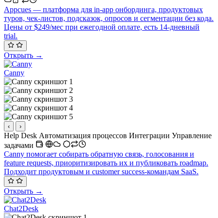
Appcues — платформа для in-app онбординга, продуктовых
туров, чек-листов, подсказок, опросов и сегментации без кода.
Цены от $249/мес при ежегодной оплате, есть 14-дневный
trial.
Открыть →
Canny
‹
›
Help Desk
Автоматизация процессов
Интеграции
Управление
задачами
Canny помогает собирать обратную связь, голосования и
feature requests, приоритизировать их и публиковать roadmap.
Подходит продуктовым и customer success-командам SaaS.
Открыть →
Chat2Desk